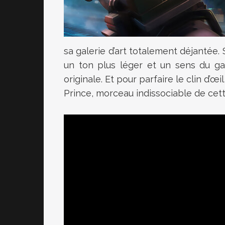
sa galerie d’art totalement déjantée. 
un ton plus léger et un sens du ga
originale. Et pour parfaire le clin d
Prince
, morceau indissociable de ce