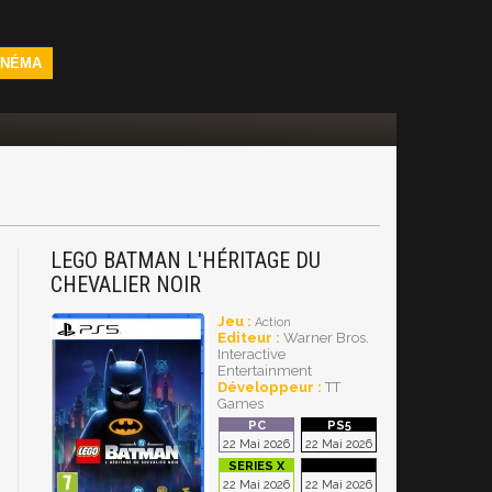
INÉMA
LEGO BATMAN L'HÉRITAGE DU
CHEVALIER NOIR
Jeu :
Action
Editeur :
Warner Bros.
Interactive
Entertainment
Développeur :
TT
Games
22 Mai 2026
22 Mai 2026
22 Mai 2026
22 Mai 2026