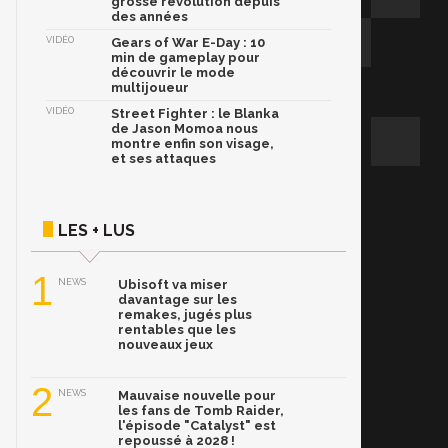
grosse révolution depuis
des années
VIDÉO
Gears of War E-Day : 10
min de gameplay pour
découvrir le mode
multijoueur
VIDÉO
Street Fighter : le Blanka
de Jason Momoa nous
montre enfin son visage,
et ses attaques
LES + LUS
1
NEWS
Ubisoft va miser
davantage sur les
remakes, jugés plus
rentables que les
nouveaux jeux
2
NEWS
Mauvaise nouvelle pour
les fans de Tomb Raider,
l'épisode "Catalyst" est
repoussé à 2028 !