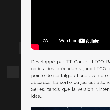
Développé par
TT Games
,
LEGO Ba
codes des précédents jeux LEGO du 
pointe de nostalgie
et une aventure 
absurdes. La sortie du jeu est atte
Series, tandis que la version Nint
idea...