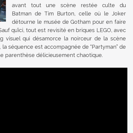
avant tout une scène restée culte du
Batman
de
Tim Burton
, celle où le Joker
détourne le musée de Gotham pour en faire
Sauf qu’ici, tout est revisité en briques LEGO, avec
g visuel qui désamorce la noirceur de la scène
’œil, la séquence est accompagnée de “Partyman” de
tte parenthèse délicieusement chaotique.