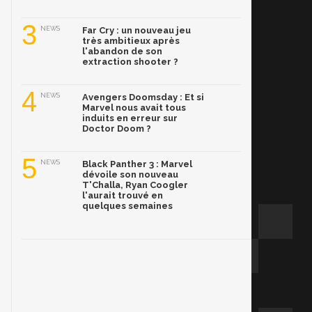
3
NEWS
Far Cry : un nouveau jeu
très ambitieux après
l'abandon de son
extraction shooter ?
4
NEWS
Avengers Doomsday : Et si
Marvel nous avait tous
induits en erreur sur
Doctor Doom ?
5
NEWS
Black Panther 3 : Marvel
dévoile son nouveau
T'Challa, Ryan Coogler
l'aurait trouvé en
quelques semaines