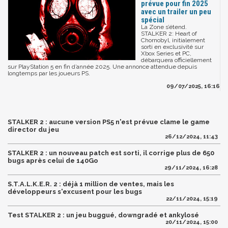
prévue pour fin 2025
avec un trailer un peu
spécial
La Zone s’étend.
STALKER 2: Heart of
Chornobyl, initialement
sorti en exclusivité sur
Xbox Series et PC,
débarquera officiellement
sur PlayStation 5 en fin d’année 2025. Une annonce attendue depuis
longtemps par les joueurs PS.
09/07/2025, 16:16
STALKER 2 : aucune version PS5 n'est prévue clame le game
director du jeu
26/12/2024, 11:43
STALKER 2 : un nouveau patch est sorti, il corrige plus de 650
bugs après celui de 140Go
29/11/2024, 16:28
S.T.A.L.K.E.R. 2 : déjà 1 million de ventes, mais les
développeurs s'excusent pour les bugs
22/11/2024, 15:19
Test STALKER 2 : un jeu buggué, downgradé et ankylosé
20/11/2024, 15:00