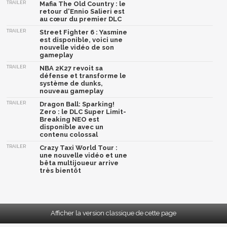
TRAILER
Mafia The Old Country : le
retour d'Ennio Salieri est
au cœur du premier DLC
TRAILER
Street Fighter 6 : Yasmine
est disponible, voici une
nouvelle vidéo de son
gameplay
TRAILER
NBA 2K27 revoit sa
défense et transforme le
système de dunks,
nouveau gameplay
TRAILER
Dragon Ball: Sparking!
Zero : le DLC Super Limit-
Breaking NEO est
disponible avec un
contenu colossal
TRAILER
Crazy Taxi World Tour :
une nouvelle vidéo et une
bêta multijoueur arrive
très bientôt
Afficher la version classique de cette page