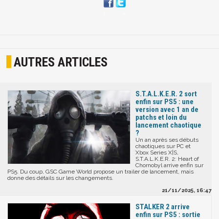
AUTRES ARTICLES
S.T.A.L.K.E.R. 2 sort
enfin sur PS5 : une
version avec 1 an de
patchs et loin du
lancement chaotique
?
Un an après ses débuts
chaotiques sur PC et
Xbox Series X|S,
S.T.A.L.K.E.R. 2: Heart of
Chornobyl arrive enfin sur
PS5. Du coup, GSC Game World propose un trailer de lancement, mais
donne des détails sur les changements.
21/11/2025, 16:47
STALKER 2 arrive
enfin sur PS5 : sortie