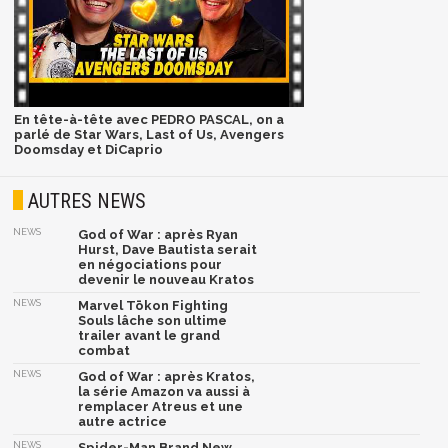
En tête-à-tête avec PEDRO PASCAL, on a
parlé de Star Wars, Last of Us, Avengers
Doomsday et DiCaprio
AUTRES NEWS
NEWS
God of War : après Ryan
Hurst, Dave Bautista serait
en négociations pour
devenir le nouveau Kratos
NEWS
Marvel Tōkon Fighting
Souls lâche son ultime
trailer avant le grand
combat
NEWS
God of War : après Kratos,
la série Amazon va aussi à
remplacer Atreus et une
autre actrice
NEWS
Spider-Man Brand New