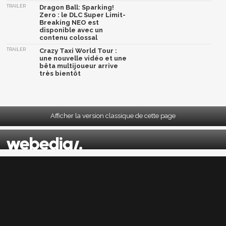
TRAILER
Dragon Ball: Sparking!
Zero : le DLC Super Limit-
Breaking NEO est
disponible avec un
contenu colossal
TRAILER
Crazy Taxi World Tour :
une nouvelle vidéo et une
bêta multijoueur arrive
très bientôt
Afficher la version classique de cette page
Mentions légales
|
CGU
|
CGV
|
Politique données personnelles
|
Cookies
|
Préférences cookies
|
Contacts
Depuis 2004, JeuxActu décrypte l'actualité du jeu vidéo sur toutes les plateformes.
Sorties, previews, gameplay, trailers, tests, astuces et soluces... on vous dit tout ! PC,
PS5, PS4, PS4 Pro, Xbox series X, Xbox One, Xbox One X, PS3, Xbox 360, Nintendo Switch,
Wii U, Nintendo 3DS, Nintendo 2DS, Stadia, Xbox Game Pass...
Jeuxactu.com est édité par
Webedia