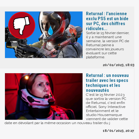
Returnal : l'ancienne
exclu PS5 est un bide
sur PC, des chiffres
ridicules...
Sortie le 15 février dernier,
il y a maintenant une
semaine, la version PC de
Returnal peine à
convaincre les joueurs
évoluant sur cette
plateforme.
20/02/2023, 18:03
Returnal : un nouveau
trailer avec les specs
techniques et les
nouveautés
C'est le 15 février 2023
que sortira la version PC
de Returnal, c'est enfin
officiel. Sony Interactive
Entertainment et le
studio Housemarque
viennent de valider cette
date en dévoilant par la même occasion un nouveau trailer du j
18/01/2023, 20:27