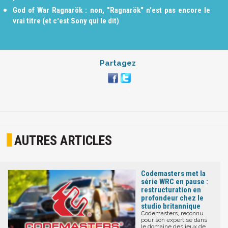
God of War Ragnarök : non, "Ragnarök" n'est pas encore le
vrai titre (et c'est Sony qui le dit)
Partagez
AUTRES ARTICLES
Codemasters met la
série WRC en pause :
restructuration en
profondeur chez le
studio britannique
Codemasters, reconnu
pour son expertise dans
le domaine des jeux de