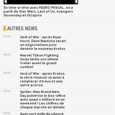
En tête-à-tête avec PEDRO PASCAL, on a
parlé de Star Wars, Last of Us, Avengers
Doomsday et DiCaprio
AUTRES NEWS
NEWS
God of War : après Ryan
Hurst, Dave Bautista serait
en négociations pour
devenir le nouveau Kratos
NEWS
Marvel Tōkon Fighting
Souls lâche son ultime
trailer avant le grand
combat
NEWS
God of War : après Kratos,
la série Amazon va aussi à
remplacer Atreus et une
autre actrice
NEWS
Spider-Man Brand New
Day pulvérise le box-office
avec quasi 1 milliard en un
weekend ! Les chiffres de
chaque marché en détails
NEWS
Sony sort enfin du silence