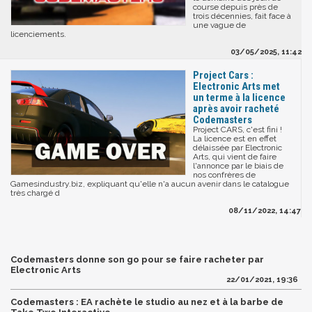
course depuis près de
trois décennies, fait face à
une vague de
licenciements.
03/05/2025, 11:42
Project Cars :
Electronic Arts met
un terme à la licence
après avoir racheté
Codemasters
Project CARS, c'est fini !
La licence est en effet
délaissée par Electronic
Arts, qui vient de faire
l'annonce par le biais de
nos confrères de
Gamesindustry.biz, expliquant qu'elle n'a aucun avenir dans le catalogue
très chargé d
08/11/2022, 14:47
Codemasters donne son go pour se faire racheter par
Electronic Arts
22/01/2021, 19:36
Codemasters : EA rachète le studio au nez et à la barbe de