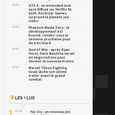
NEWS
GTA 6 : un extended look
sera diffusé sur Netflix fin
août, Rockstar Games
surprend la planète jeu
vidéo
NEWS
Phantom Blade Zero : le
développement est
bouclé, rendez-vous la
semaine prochaine pour
du très lourd
NEWS
God of War : après Ryan
Hurst, Dave Bautista serait
en négociations pour
devenir le nouveau Kratos
NEWS
Marvel Tōkon Fighting
Souls lâche son ultime
trailer avant le grand
combat
LES + LUS
1
NEWS
Far Cry : un nouveau jeu