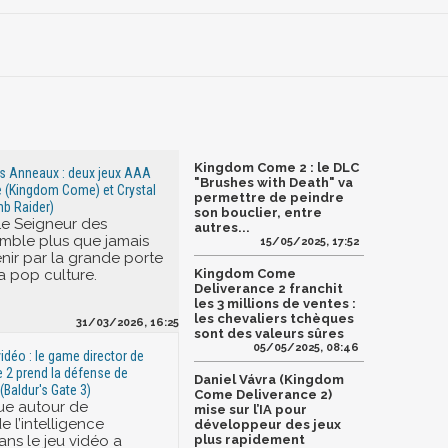
Kingdom Come 2 : le DLC
es Anneaux : deux jeux AAA
"Brushes with Death" va
 (Kingdom Come) et Crystal
permettre de peindre
b Raider)
son bouclier, entre
Le Seigneur des
autres...
mble plus que jamais
15/05/2025, 17:52
enir par la grande porte
a pop culture.
Kingdom Come
Deliverance 2 franchit
les 3 millions de ventes :
les chevaliers tchèques
31/03/2026, 16:25
sont des valeurs sûres
05/05/2025, 08:46
vidéo : le game director de
2 prend la défense de
Daniel Vávra (Kingdom
(Baldur's Gate 3)
Come Deliverance 2)
ue autour de
mise sur l’IA pour
 de l’intelligence
développeur des jeux
dans le jeu vidéo a
plus rapidement