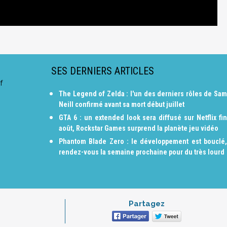
SES DERNIERS ARTICLES
f
The Legend of Zelda : l'un des derniers rôles de Sam
Neill confirmé avant sa mort début juillet
GTA 6 : un extended look sera diffusé sur Netflix fin
août, Rockstar Games surprend la planète jeu vidéo
Phantom Blade Zero : le développement est bouclé,
rendez-vous la semaine prochaine pour du très lourd
Partagez