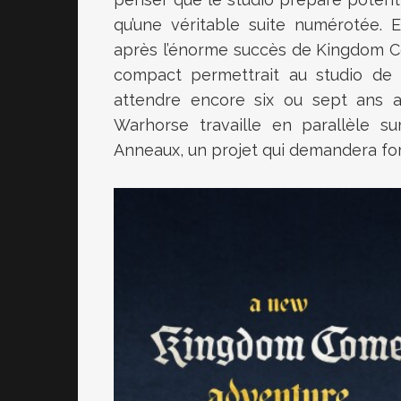
qu’une véritable suite numérotée. E
après l’énorme succès de Kingdom Co
compact permettrait au studio de c
attendre encore six ou sept ans av
Warhorse travaille en parallèle s
Anneaux, un projet qui demandera f