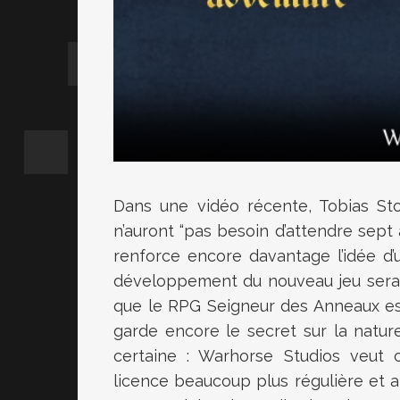
Dans une vidéo récente, Tobias Stol
n’auront “pas besoin d’attendre sept
renforce encore davantage l’idée d’u
développement du nouveau jeu serait
que le RPG Seigneur des Anneaux est d
garde encore le secret sur la natu
certaine : Warhorse Studios veut
licence beaucoup plus régulière et 