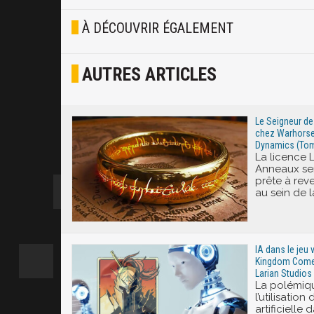
Blasé
À DÉCOUVRIR ÉGALEMENT
Osef
AUTRES ARTICLES
Joyeux
Excité
Le Seigneur d
chez Warhorse
Dynamics (Tom
La licence 
Anneaux se
prête à rev
au sein de l
IA dans le jeu 
Kingdom Come 
Larian Studios 
La polémiq
l’utilisation
artificielle 