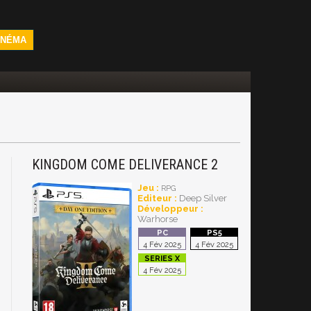
INÉMA
KINGDOM COME DELIVERANCE 2
Jeu :
RPG
Editeur :
Deep Silver
Développeur :
Warhorse
4 Fév 2025
4 Fév 2025
4 Fév 2025