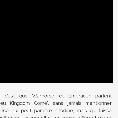
er c’est que Warhorse et Embracer parlent
jeu Kingdom Come”, sans jamais mentionner
nce qui peut paraître anodine, mais qui laisse
llement un spin-off ou un projet différent plutôt