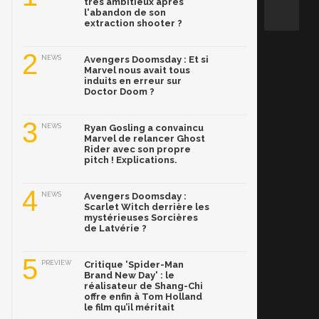
très ambitieux après
l'abandon de son
extraction shooter ?
2
NEWS
Avengers Doomsday : Et si
Marvel nous avait tous
induits en erreur sur
Doctor Doom ?
3
NEWS
Ryan Gosling a convaincu
Marvel de relancer Ghost
Rider avec son propre
pitch ! Explications.
4
NEWS
Avengers Doomsday :
Scarlet Witch derrière les
mystérieuses Sorcières
de Latvérie ?
5
PREVIEW
Critique 'Spider-Man
Brand New Day' : le
réalisateur de Shang-Chi
offre enfin à Tom Holland
le film qu’il méritait