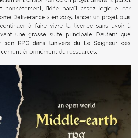
t honnêtement, l’idée paraît assez logique, car
me Deliverance 2 en 2025, lancer un projet plus
ontinuer à faire vivre la licence sans avoir à
ant une grosse suite principale. D’autant que
ur son RPG dans l’univers du Le Seigneur des
orcément énormément de ressources.