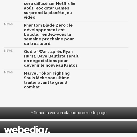
sera diffusé sur Netflix fin
août, Rockstar Games
surprend la planète jeu
vidéo
NEWS
Phantom Blade Zero : le
développement est
bouclé, rendez-vous la
semaine prochaine pour
du très lourd
NEWS
God of War : après Ryan
Hurst, Dave Bautista serait
en négociations pour
devenir le nouveau Kratos
NEWS
Marvel Tōkon Fighting
Souls lâche son ultime
trailer avant le grand
combat
Afficher la version classique de cette page