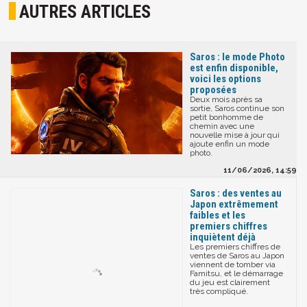
AUTRES ARTICLES
Saros : le mode Photo
est enfin disponible,
voici les options
proposées
Deux mois après sa
sortie, Saros continue son
petit bonhomme de
chemin avec une
nouvelle mise à jour qui
ajoute enfin un mode
photo.
11/06/2026, 14:59
Saros : des ventes au
Japon extrêmement
faibles et les
premiers chiffres
inquiètent déjà
Les premiers chiffres de
ventes de Saros au Japon
viennent de tomber via
Famitsu, et le démarrage
du jeu est clairement
très compliqué.