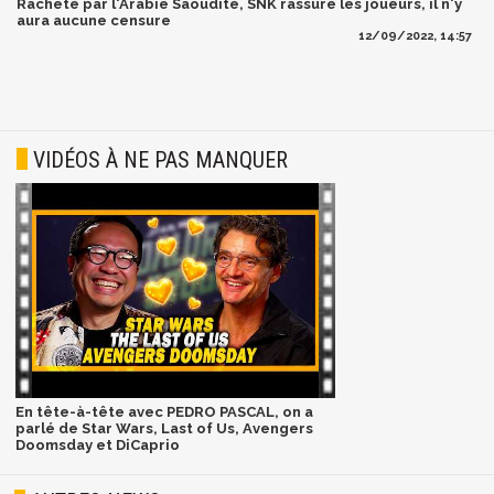
Racheté par l'Arabie Saoudite, SNK rassure les joueurs, il n'y
aura aucune censure
12/09/2022, 14:57
VIDÉOS À NE PAS MANQUER
En tête-à-tête avec PEDRO PASCAL, on a
parlé de Star Wars, Last of Us, Avengers
Doomsday et DiCaprio