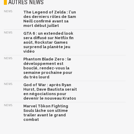
AUTRES NEWS
NEWS
The Legend of Zelda : l'un
des derniers rôles de Sam
Neill confirmé avant sa
mort début juillet
NEWS
GTA 6 : un extended look
sera diffusé sur Netflix fin
août, Rockstar Games
surprend la planète jeu
vidéo
NEWS
Phantom Blade Zero : le
développement est
bouclé, rendez-vous la
semaine prochaine pour
du très lourd
NEWS
God of War : après Ryan
Hurst, Dave Bautista serait
en négociations pour
devenir le nouveau Kratos
NEWS
Marvel Tōkon Fighting
Souls lâche son ultime
trailer avant le grand
combat