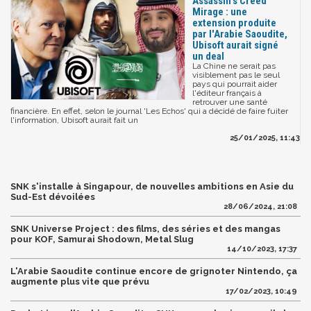
Assassin's Creed
Mirage : une
extension produite
par l'Arabie Saoudite,
Ubisoft aurait signé
un deal
La Chine ne serait pas
visiblement pas le seul
pays qui pourrait aider
l'éditeur français à
retrouver une santé
financière. En effet, selon le journal 'Les Echos' qui a décidé de faire fuiter
l'information, Ubisoft aurait fait un
25/01/2025, 11:43
SNK s'installe à Singapour, de nouvelles ambitions en Asie du
Sud-Est dévoilées
28/06/2024, 21:08
SNK Universe Project : des films, des séries et des mangas
pour KOF, Samurai Shodown, Metal Slug
14/10/2023, 17:37
L'Arabie Saoudite continue encore de grignoter Nintendo, ça
augmente plus vite que prévu
17/02/2023, 10:49