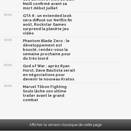
Neill confirmé avant sa
mort début juillet
NEWS
GTA 6 : un extended look
sera diffusé sur Netflix fin
août, Rockstar Games
surprend la planète jeu
vidéo
NEWS
Phantom Blade Zero : le
développement est
bouclé, rendez-vous la
semaine prochaine pour
du très lourd
NEWS
God of War : après Ryan
Hurst, Dave Bautista serait
en négociations pour
devenir le nouveau Kratos
NEWS
Marvel Tōkon Fighting
Souls lâche son ultime
trailer avant le grand
combat
Afficher la version classique de cette page