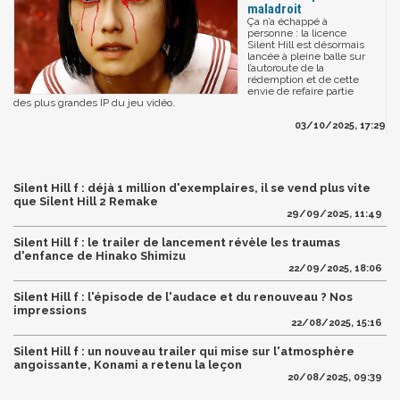
maladroit
Ça n’a échappé à
personne : la licence
Silent Hill est désormais
lancée à pleine balle sur
l’autoroute de la
rédemption et de cette
envie de refaire partie
des plus grandes IP du jeu vidéo.
03/10/2025, 17:29
Silent Hill f : déjà 1 million d'exemplaires, il se vend plus vite
que Silent Hill 2 Remake
29/09/2025, 11:49
Silent Hill f : le trailer de lancement révèle les traumas
d'enfance de Hinako Shimizu
22/09/2025, 18:06
Silent Hill f : l'épisode de l'audace et du renouveau ? Nos
impressions
22/08/2025, 15:16
Silent Hill f : un nouveau trailer qui mise sur l'atmosphère
angoissante, Konami a retenu la leçon
20/08/2025, 09:39