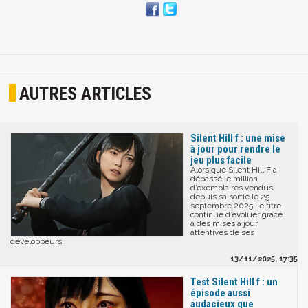
AUTRES ARTICLES
Silent Hill f : une mise
à jour pour rendre le
jeu plus facile
Alors que Silent Hill F a
dépassé le million
d’exemplaires vendus
depuis sa sortie le 25
septembre 2025, le titre
continue d’évoluer grâce
à des mises à jour
attentives de ses
développeurs.
13/11/2025, 17:35
Test Silent Hill f : un
épisode aussi
audacieux que