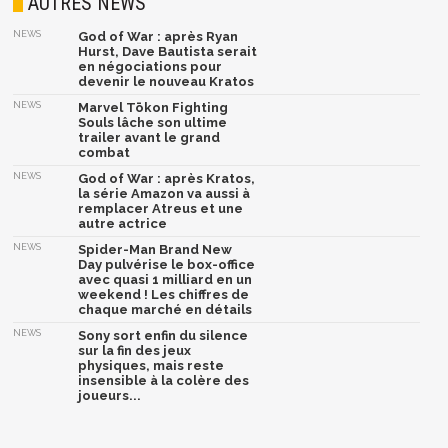
AUTRES NEWS
NEWS
God of War : après Ryan
Hurst, Dave Bautista serait
en négociations pour
devenir le nouveau Kratos
NEWS
Marvel Tōkon Fighting
Souls lâche son ultime
trailer avant le grand
combat
NEWS
God of War : après Kratos,
la série Amazon va aussi à
remplacer Atreus et une
autre actrice
NEWS
Spider-Man Brand New
Day pulvérise le box-office
avec quasi 1 milliard en un
weekend ! Les chiffres de
chaque marché en détails
NEWS
Sony sort enfin du silence
sur la fin des jeux
physiques, mais reste
insensible à la colère des
joueurs...