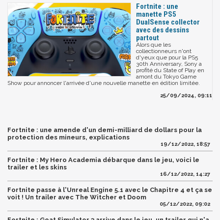
Fortnite : une
manette PS5
DualSense collector
avec des dessins
partout
Alors que les
collectionneurs n'ont
d'yeux que pour la PS5
30th Anniversary, Sony a
profité du State of Play en
amont du Tokyo Game
Show pour annoncer l'arrivée d'une nouvelle manette en édition limitée.
25/09/2024, 09:11
Fortnite : une amende d'un demi-milliard de dollars pour la
protection des mineurs, explications
19/12/2022, 18:57
Fortnite : My Hero Academia débarque dans le jeu, voici le
trailer et les skins
16/12/2022, 14:27
Fortnite passe à l'Unreal Engine 5.1 avec le Chapitre 4 et ça se
voit ! Un trailer avec The Witcher et Doom
05/12/2022, 09:02
Fortnite : Goat Simulator 3 arrive dans le jeu, un trailer qui n'a