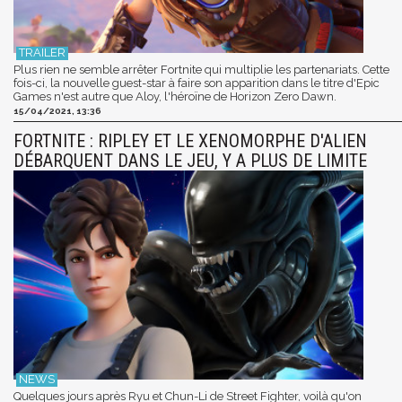
Plus rien ne semble arrêter Fortnite qui multiplie les partenariats. Cette
fois-ci, la nouvelle guest-star à faire son apparition dans le titre d'Epic
Games n'est autre que Aloy, l'héroïne de Horizon Zero Dawn.
15/04/2021, 13:36
FORTNITE : RIPLEY ET LE XENOMORPHE D'ALIEN
DÉBARQUENT DANS LE JEU, Y A PLUS DE LIMITE
Quelques jours après Ryu et Chun-Li de Street Fighter, voilà qu'on