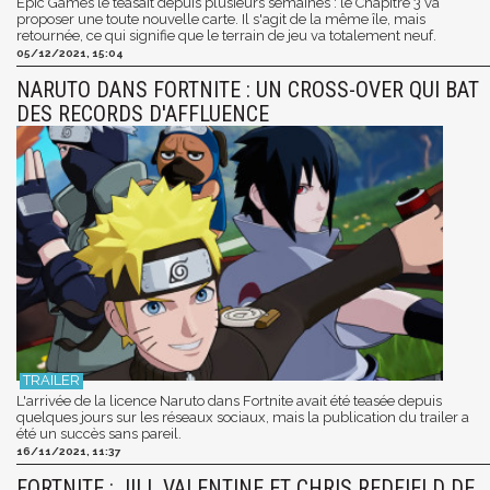
Epic Games le teasait depuis plusieurs semaines : le Chapitre 3 va
proposer une toute nouvelle carte. Il s'agit de la même île, mais
retournée, ce qui signifie que le terrain de jeu va totalement neuf.
05/12/2021, 15:04
NARUTO DANS FORTNITE : UN CROSS-OVER QUI BAT
DES RECORDS D'AFFLUENCE
L'arrivée de la licence Naruto dans Fortnite avait été teasée depuis
quelques jours sur les réseaux sociaux, mais la publication du trailer a
été un succès sans pareil.
16/11/2021, 11:37
FORTNITE : JILL VALENTINE ET CHRIS REDFIELD DE