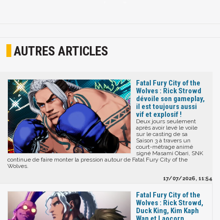
AUTRES ARTICLES
Fatal Fury City of the
Wolves : Rick Strowd
dévoile son gameplay,
il est toujours aussi
vif et explosif !
Deux jours seulement
après avoir levé le voile
sur le casting de sa
Saison 3 à travers un
court-métrage animé
signé Masami Obari, SNK
continue de faire monter la pression autour de Fatal Fury City of the
Wolves.
17/07/2026, 11:54
Fatal Fury City of the
Wolves : Rick Strowd,
Duck King, Kim Kaph
Wan et Laocorn