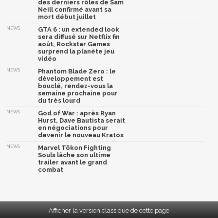
des derniers rôles de Sam
Neill confirmé avant sa
mort début juillet
NEWS
GTA 6 : un extended look
sera diffusé sur Netflix fin
août, Rockstar Games
surprend la planète jeu
vidéo
NEWS
Phantom Blade Zero : le
développement est
bouclé, rendez-vous la
semaine prochaine pour
du très lourd
NEWS
God of War : après Ryan
Hurst, Dave Bautista serait
en négociations pour
devenir le nouveau Kratos
NEWS
Marvel Tōkon Fighting
Souls lâche son ultime
trailer avant le grand
combat
Afficher la version classique de cette page