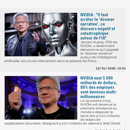
NVIDIA : "Il faut
arrêter le 'doomer
narrative', ce
discours négatif et
catastrophique
autour de l'IA"
Jensen Huang, PDG de
NVIDIA, a récemment
dénoncé ce qu’il appelle
le "doomer narrative"
autour de l’intelligence
artificielle, lors d’une intervention dans le podcast No Priors.
13/01/2026, 10:02
NVIDIA vaut 5 000
milliards de dollars,
80% des employés
sont devenus multi-
millionnaires
Le 29 octobre 2025,
NVIDIA est devenue la
première entreprise au
monde à dépasser la
barre des 5.000 milliards
de dollars de
capitalisation boursière, atteignant 5.100 milliards en séance à Wall Street.