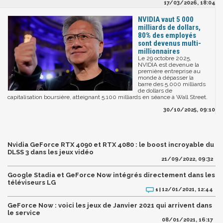
17/03/2026, 18:04
NVIDIA vaut 5 000
milliards de dollars,
80% des employés
sont devenus multi-
millionnaires
Le 29 octobre 2025,
NVIDIA est devenue la
première entreprise au
monde à dépasser la
barre des 5.000 milliards
de dollars de
capitalisation boursière, atteignant 5.100 milliards en séance à Wall Street.
30/10/2025, 09:10
Nvidia GeForce RTX 4090 et RTX 4080 : le boost incroyable du
DLSS 3 dans les jeux vidéo
21/09/2022, 09:32
Google Stadia et GeForce Now intégrés directement dans les
téléviseurs LG
12/01/2021, 12:44
1 |
GeForce Now : voici les jeux de Janvier 2021 qui arrivent dans
le service
08/01/2021, 16:17