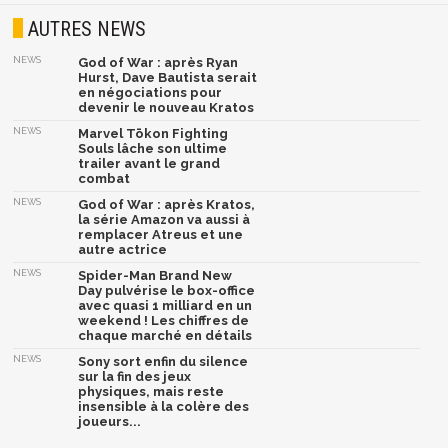
AUTRES NEWS
NEWS
God of War : après Ryan
Hurst, Dave Bautista serait
en négociations pour
devenir le nouveau Kratos
NEWS
Marvel Tōkon Fighting
Souls lâche son ultime
trailer avant le grand
combat
NEWS
God of War : après Kratos,
la série Amazon va aussi à
remplacer Atreus et une
autre actrice
NEWS
Spider-Man Brand New
Day pulvérise le box-office
avec quasi 1 milliard en un
weekend ! Les chiffres de
chaque marché en détails
NEWS
Sony sort enfin du silence
sur la fin des jeux
physiques, mais reste
insensible à la colère des
joueurs...