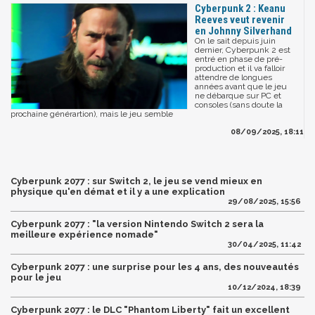
Cyberpunk 2 : Keanu
Reeves veut revenir
en Johnny Silverhand
On le sait depuis juin
dernier, Cyberpunk 2 est
entré en phase de pré-
production et il va falloir
attendre de longues
années avant que le jeu
ne débarque sur PC et
consoles (sans doute la
prochaine générartion), mais le jeu semble
08/09/2025, 18:11
Cyberpunk 2077 : sur Switch 2, le jeu se vend mieux en
physique qu'en démat et il y a une explication
29/08/2025, 15:56
Cyberpunk 2077 : "la version Nintendo Switch 2 sera la
meilleure expérience nomade"
30/04/2025, 11:42
Cyberpunk 2077 : une surprise pour les 4 ans, des nouveautés
pour le jeu
10/12/2024, 18:39
Cyberpunk 2077 : le DLC "Phantom Liberty" fait un excellent