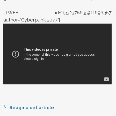
[TWEET id="1332378635911696387"
author="Cyberpunk 2077"]
Réagir à cet article