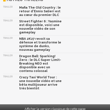
TRAILER
Mafia The Old Country : le
retour d'Ennio Salieri est
au cœur du premier DLC
TRAILER
Street Fighter 6 : Yasmine
est disponible, voici une
nouvelle vidéo de son
gameplay
TRAILER
NBA 2K27 revoit sa
défense et transforme le
système de dunks,
nouveau gameplay
TRAILER
Dragon Ball: Sparking!
Zero : le DLC Super Limit-
Breaking NEO est
disponible avec un
contenu colossal
TRAILER
Crazy Taxi World Tour :
une nouvelle vidéo et une
bêta multijoueur arrive
très bientôt
Afficher la version classique de cette page