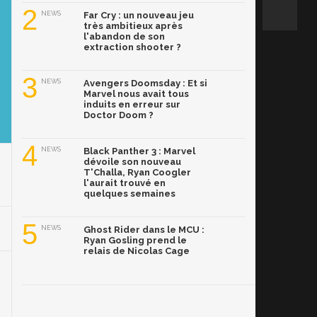
2
NEWS
Far Cry : un nouveau jeu
très ambitieux après
l'abandon de son
extraction shooter ?
3
NEWS
Avengers Doomsday : Et si
Marvel nous avait tous
induits en erreur sur
Doctor Doom ?
4
NEWS
Black Panther 3 : Marvel
dévoile son nouveau
T'Challa, Ryan Coogler
l'aurait trouvé en
quelques semaines
5
NEWS
Ghost Rider dans le MCU :
Ryan Gosling prend le
relais de Nicolas Cage