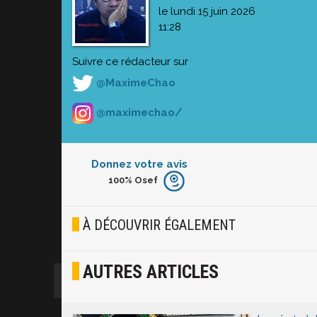
le lundi 15 juin 2026
11:28
Suivre ce rédacteur sur
@MaximeChao
@maximechao/
Donnez votre avis
100%
Osef
Furieux
Blasé
À DÉCOUVRIR ÉGALEMENT
Osef
AUTRES ARTICLES
Joyeux
Excité