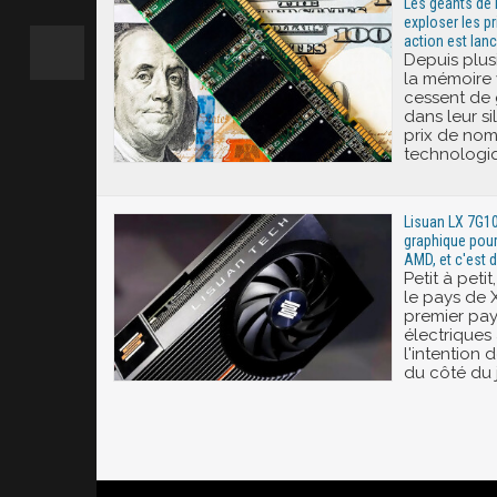
Les géants de 
exploser les p
action est lanc
Depuis plusi
la mémoire 
cessent de 
dans leur s
prix de nom
technologi
Lisuan LX 7G100
graphique pour
AMD, et c'est 
Petit à petit
le pays de X
premier pay
électriques 
l'intention
du côté du 