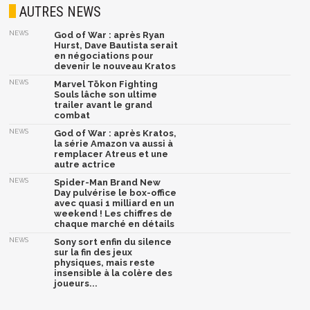
AUTRES NEWS
NEWS
God of War : après Ryan
Hurst, Dave Bautista serait
en négociations pour
devenir le nouveau Kratos
NEWS
Marvel Tōkon Fighting
Souls lâche son ultime
trailer avant le grand
combat
NEWS
God of War : après Kratos,
la série Amazon va aussi à
remplacer Atreus et une
autre actrice
NEWS
Spider-Man Brand New
Day pulvérise le box-office
avec quasi 1 milliard en un
weekend ! Les chiffres de
chaque marché en détails
NEWS
Sony sort enfin du silence
sur la fin des jeux
physiques, mais reste
insensible à la colère des
joueurs...