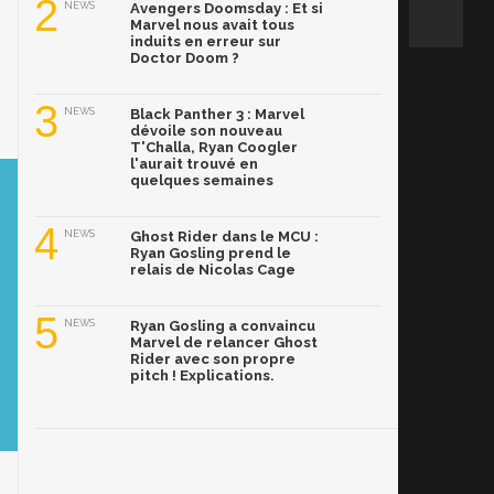
2
NEWS
Avengers Doomsday : Et si
Marvel nous avait tous
induits en erreur sur
Doctor Doom ?
3
NEWS
Black Panther 3 : Marvel
dévoile son nouveau
T'Challa, Ryan Coogler
l'aurait trouvé en
quelques semaines
4
NEWS
Ghost Rider dans le MCU :
Ryan Gosling prend le
relais de Nicolas Cage
5
NEWS
Ryan Gosling a convaincu
Marvel de relancer Ghost
Rider avec son propre
pitch ! Explications.