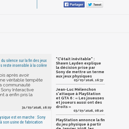
"C'était inévitable" :
 du silence sur la fin des jeux
Shawn Layden explique
s reste insensible à la colère
la décision prise par
Sony de mettre un terme
ois après avoir
aux jeux physiques
ne véritable tempête
03/07/2026, 16:37
 la communauté
 Sony Interactive
Jean-Luc Mélenchon
s'attaque à PlayStation
t a enfin pris la
et GTA 6 : « Les joueuses
et joueurs aussi ont des
droits »
31/07/2026, 16:07
03/07/2026, 08:20
physique est en marche : Sony
PlayStation annonce la fin
à son usine de fabrication
du jeu physique à partir
de Janvier 2028, les