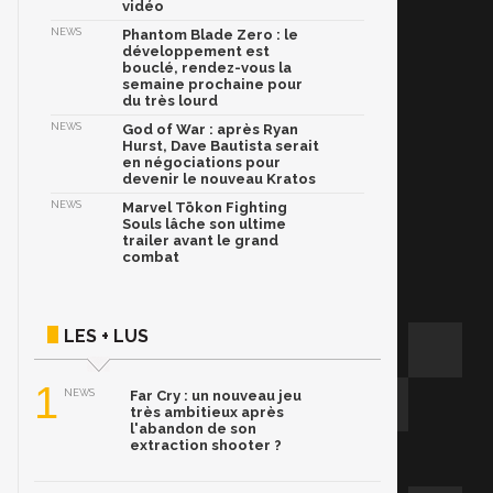
vidéo
NEWS
Phantom Blade Zero : le
développement est
bouclé, rendez-vous la
semaine prochaine pour
du très lourd
NEWS
God of War : après Ryan
Hurst, Dave Bautista serait
en négociations pour
devenir le nouveau Kratos
NEWS
Marvel Tōkon Fighting
Souls lâche son ultime
trailer avant le grand
combat
LES + LUS
1
NEWS
Far Cry : un nouveau jeu
très ambitieux après
l'abandon de son
extraction shooter ?