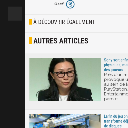
Osef
Furieux
Blasé
À DÉCOUVRIR ÉGALEMENT
Osef
AUTRES ARTICLES
Joyeux
Excité
Sony sort enfin
physiques, mai
des joueurs...
Près d'un m
provoqué u
au sein de
PlayStation,
Entertainmen
parole.
La fin du jeu 
transforme déj
de disques