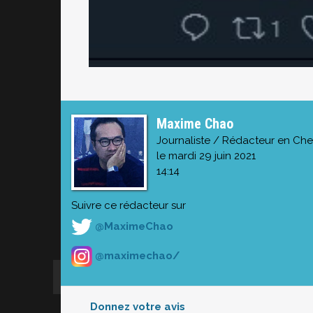
Maxime Chao
Journaliste / Rédacteur en Che
le mardi 29 juin 2021
14:14
Suivre ce rédacteur sur
@MaximeChao
@maximechao/
Donnez votre avis