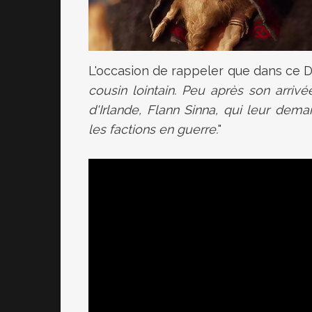
L'occasion de rappeler que dans ce DL
cousin lointain. Peu après son arrivé
d'Irlande, Flann Sinna, qui leur dema
les factions en guerre.
"