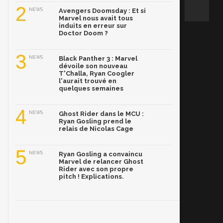
2
NEWS
Avengers Doomsday : Et si
Marvel nous avait tous
induits en erreur sur
Doctor Doom ?
3
NEWS
Black Panther 3 : Marvel
dévoile son nouveau
T'Challa, Ryan Coogler
l'aurait trouvé en
quelques semaines
4
NEWS
Ghost Rider dans le MCU :
Ryan Gosling prend le
relais de Nicolas Cage
5
NEWS
Ryan Gosling a convaincu
Marvel de relancer Ghost
Rider avec son propre
pitch ! Explications.