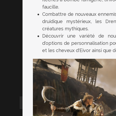
faucille.
Combattre de nouveaux ennemis p
druidique mystérieux, les Dren
créatures mythiques.
Découvrir une variété de no
d'options de personnalisation pou
et les cheveux d'Eivor ainsi que 