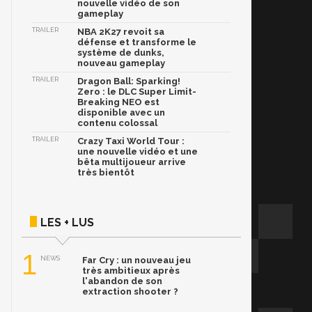
nouvelle vidéo de son
gameplay
TRAILER
NBA 2K27 revoit sa
défense et transforme le
système de dunks,
nouveau gameplay
TRAILER
Dragon Ball: Sparking!
Zero : le DLC Super Limit-
Breaking NEO est
disponible avec un
contenu colossal
TRAILER
Crazy Taxi World Tour :
une nouvelle vidéo et une
bêta multijoueur arrive
très bientôt
LES + LUS
1
NEWS
Far Cry : un nouveau jeu
très ambitieux après
l'abandon de son
extraction shooter ?