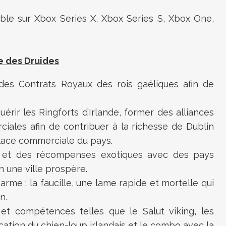
ible sur Xbox Series X, Xbox Series S, Xbox One,
re des Druides
des Contrats Royaux des rois gaéliques afin de
érir les Ringforts d’Irlande, former des alliances
iales afin de contribuer à la richesse de Dublin
place commerciale du pays.
s et des récompenses exotiques avec des pays
n une ville prospère.
arme : la faucille, une lame rapide et mortelle qui
n.
 et compétences telles que le Salut viking, les
cation du chien-loup irlandais et le combo avec la