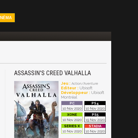
INÉMA
ASSASSIN'S CREED VALHALLA
Jeu :
Action/Aventure
Editeur :
Ubisoft
Développeur :
Ubisoft
Montréal
10 Nov 2020
10 Nov 2020
10 Nov 2020
19 Nov 2020
10 Nov 2020
10 Nov 2020