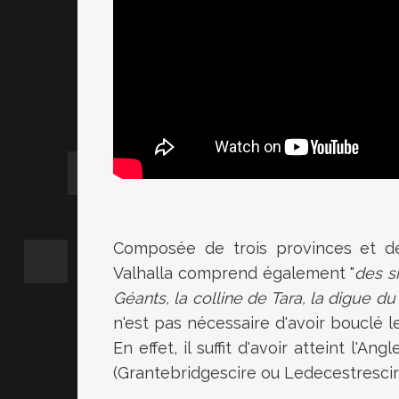
Composée de trois provinces et de l
Valhalla comprend également "
des s
Géants, la colline de Tara, la digue du
n'est pas nécessaire d'avoir bouclé l
En effet, il suffit d'avoir atteint l'An
(Grantebridgescire ou Ledecestrescire)