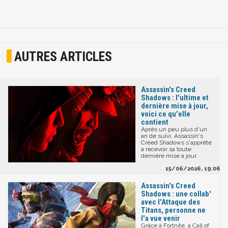
AUTRES ARTICLES
Assassin's Creed
Shadows : l'ultime et
dernière mise à jour,
voici ce qu'elle
contient
Après un peu plus d'un
an de suivi, Assassin's
Creed Shadows s'apprête
à recevoir sa toute
dernière mise à jour.
15/06/2026, 19:06
Assassin's Creed
Shadows : une collab'
avec l'Attaque des
Titans, personne ne
l'a vue venir
Grâce à Fortnite, à Call of