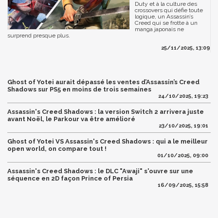
Duty et à la culture des
crossovers qui défie toute
logique, un Assassin’s
Creed qui se frotte à un
manga japonais ne
surprend presque plus.
25/11/2025, 13:09
Ghost of Yotei aurait dépassé les ventes d’Assassin’s Creed
Shadows sur PS5 en moins de trois semaines
24/10/2025, 19:23
Assassin's Creed Shadows : la version Switch 2 arrivera juste
avant Noël, le Parkour va être amélioré
23/10/2025, 19:01
Ghost of Yotei VS Assassin's Creed Shadows : qui a le meilleur
open world, on compare tout !
01/10/2025, 09:00
Assassin's Creed Shadows : le DLC "Awaji" s'ouvre sur une
séquence en 2D façon Prince of Persia
16/09/2025, 15:58