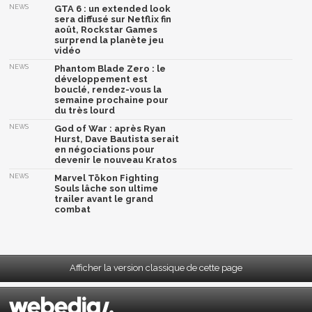
NEWS
GTA 6 : un extended look
sera diffusé sur Netflix fin
août, Rockstar Games
surprend la planète jeu
vidéo
NEWS
Phantom Blade Zero : le
développement est
bouclé, rendez-vous la
semaine prochaine pour
du très lourd
NEWS
God of War : après Ryan
Hurst, Dave Bautista serait
en négociations pour
devenir le nouveau Kratos
NEWS
Marvel Tōkon Fighting
Souls lâche son ultime
trailer avant le grand
combat
Afficher la version classique de cette page