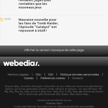
remakes, jugés plus
rentables que les
nouveaux jeux
5
NEWS
Mauvaise nouvelle pour
les fans de Tomb Raider,
l'épisode "Catalyst" est
repoussé à 2028 !
Afficher la version classique de cette page
Mentions légales
|
CGU
|
CGV
|
Politique données personnelles
|
Cookies
|
Préférences cookies
|
Contacts
Depuis 2004, JeuxActu décrypte l'actualité du jeu vidéo sur toutes les plateformes.
Sorties, previews, gameplay, trailers, tests, astuces et soluces... on vous dit tout ! PC,
PS5, PS4, PS4 Pro, Xbox series X, Xbox One, Xbox One X, PS3, Xbox 360, Nintendo Switch,
Wii U, Nintendo 3DS, Nintendo 2DS, Stadia, Xbox Game Pass...
Jeuxactu.com est édité par
Webedia
Réalisation Vitalyn
© 2004-2026 Webedia. Tous droits réservés. Reproduction interdite sans autorisation.