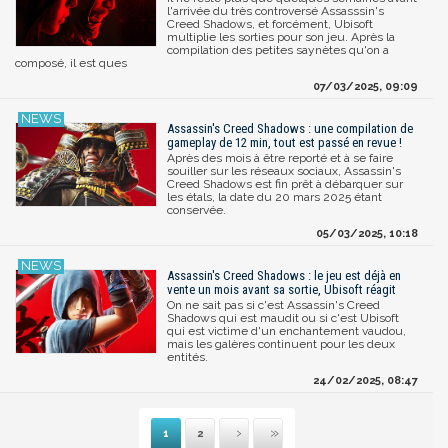
l'arrivée du très controversé Assasssin's
Creed Shadows, et forcément, Ubisoft
multiplie les sorties pour son jeu. Après la
compilation des petites saynètes qu'on a
composé, il est ques
07/03/2025, 09:09
Assassin's Creed Shadows : une compilation de
gameplay de 12 min, tout est passé en revue !
Après des mois à être reporté et à se faire
souiller sur les réseaux sociaux, Assassin's
Creed Shadows est fin prêt à débarquer sur
les étals, la date du 20 mars 2025 étant
conservée.
05/03/2025, 10:18
Assassin's Creed Shadows : le jeu est déjà en
vente un mois avant sa sortie, Ubisoft réagit
On ne sait pas si c'est Assassin's Creed
Shadows qui est maudit ou si c'est Ubisoft
qui est victime d'un enchantement vaudou,
mais les galères continuent pour les deux
entités.
24/02/2025, 08:47
1
2
Suivante
Dernière