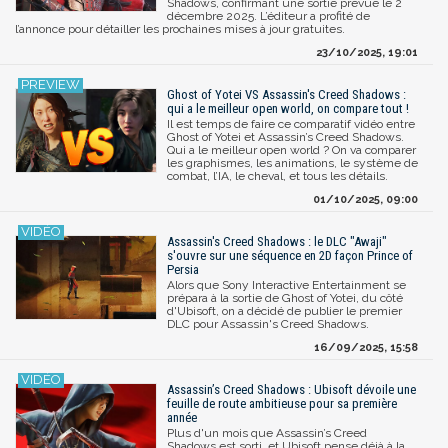
Shadows, confirmant une sortie prévue le 2
décembre 2025. L’éditeur a profité de
l’annonce pour détailler les prochaines mises à jour gratuites.
23/10/2025, 19:01
Ghost of Yotei VS Assassin's Creed Shadows :
qui a le meilleur open world, on compare tout !
Il est temps de faire ce comparatif vidéo entre
Ghost of Yotei et Assassin’s Creed Shadows.
Qui a le meilleur open world ? On va comparer
les graphismes, les animations, le système de
combat, l’IA, le cheval, et tous les détails.
01/10/2025, 09:00
Assassin's Creed Shadows : le DLC "Awaji"
s'ouvre sur une séquence en 2D façon Prince of
Persia
Alors que Sony Interactive Entertainment se
prépara à la sortie de Ghost of Yotei, du côté
d'Ubisoft, on a décidé de publier le premier
DLC pour Assassin's Creed Shadows.
16/09/2025, 15:58
Assassin’s Creed Shadows : Ubisoft dévoile une
feuille de route ambitieuse pour sa première
année
Plus d'un mois que Assassin’s Creed
Shadows est sorti, et Ubisoft pense déjà à la