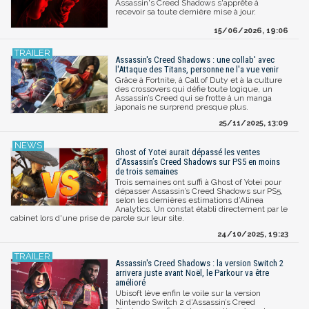
Assassin's Creed Shadows s'apprête à
recevoir sa toute dernière mise à jour.
15/06/2026, 19:06
Assassin's Creed Shadows : une collab' avec
l'Attaque des Titans, personne ne l'a vue venir
Grâce à Fortnite, à Call of Duty et à la culture
des crossovers qui défie toute logique, un
Assassin’s Creed qui se frotte à un manga
japonais ne surprend presque plus.
25/11/2025, 13:09
Ghost of Yotei aurait dépassé les ventes
d’Assassin’s Creed Shadows sur PS5 en moins
de trois semaines
Trois semaines ont suffi à Ghost of Yotei pour
dépasser Assassin’s Creed Shadows sur PS5,
selon les dernières estimations d’Alinea
Analytics. Un constat établi directement par le
cabinet lors d'une prise de parole sur leur site.
24/10/2025, 19:23
Assassin's Creed Shadows : la version Switch 2
arrivera juste avant Noël, le Parkour va être
amélioré
Ubisoft lève enfin le voile sur la version
Nintendo Switch 2 d’Assassin’s Creed