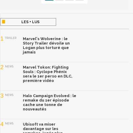
LES + LUS
1
TRAILER
Marvel's Wolverine : le
Story Trailer dévoile un
Logan plus torturé que
jamais
2
NEWS
Marvel Tokon: Fighting
Souls : Cyclope Phénix
sera le 1er perso en DLC,
première vidéo
3
NEWS
Halo Campaign Evolved : le
remake du 1er épisode
cache une tonne de
nouveautés
4
NEWS
Ubisoft va miser
davantage sur les