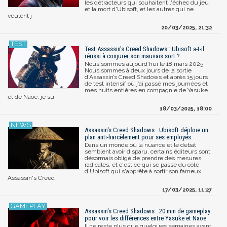
les détracteurs qui souhaitent l'échec du jeu
et la mort d'Ubisoft, et les autres qui ne
veulent j
20/03/2025, 21:32
Test Assassin's Creed Shadows : Ubisoft a-t-il
réussi à conjurer son mauvais sort ?
Nous sommes aujourd’hui le 18 mars 2025.
Nous sommes à deux jours de la sortie
d’Assassin’s Creed Shadows et après 15 jours
de test intensif où j’ai passé mes journées et
mes nuits entières en compagnie de Yasuke
et de Naoe, je su
18/03/2025, 18:00
Assassin's Creed Shadows : Ubisoft déploie un
plan anti-harcèlement pour ses employés
Dans un monde où la nuance et le débat
semblent avoir disparu, certains éditeurs sont
désormais obligé de prendre des mesures
radicales, et c'est ce qui se passe du côté
d'Ubisoft qui s'apprête à sortir son fameux
Assassin's Creed
17/03/2025, 11:27
Assassin's Creed Shadows : 20 min de gameplay
pour voir les différences entre Yasuke et Naoe
Il ne reste plus que quelques semaines avant