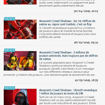
suite, avec notamment un programme post-
lancement particulièrement dense.
30/04/2025, 20:13
Assassin's Creed Shadows : les 1er chiffres de
ventes au Japon sont tombés, c'est un flop
Si Ubisoft revendique aujourd'hui 3 millions
de joueurs dans le monde le torse bombé,
l'industrie attend encore et toujours les vrais
chiffres de vente.
28/03/2025, 09:22
Assassin's Creed Shadows : 3 millions de
joueurs annoncés, mais toujours pas de chiffres
de ventes
Le succès populaire pour Assassin's Creed
Shadows continue encore et toujours,
puisque Ubisoft s'est fendu d'un message
sur ses différents réseaux sociaux pour
annoncer 3 millions de joueurs, une semaine après le lancement de son
27/03/2025, 18:33
Assassin's Creed Shadows : Ubisoft revendique
1 million de joueurs en moins de 24h
Sorti en ce 20 mars 2025, Assassin's Creed
Shadows est un jeu particulièrement scruté
par toute une industrie et ses joueurs. Entre