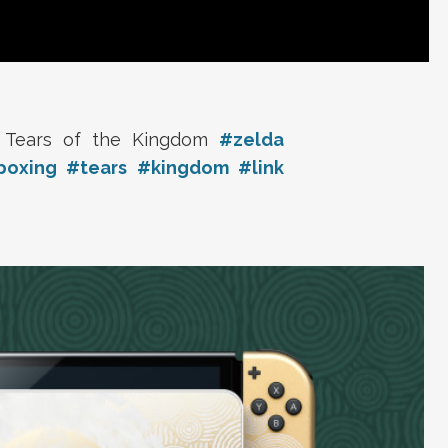
 Tears of the Kingdom
#zelda
boxing
#tears
#kingdom
#link