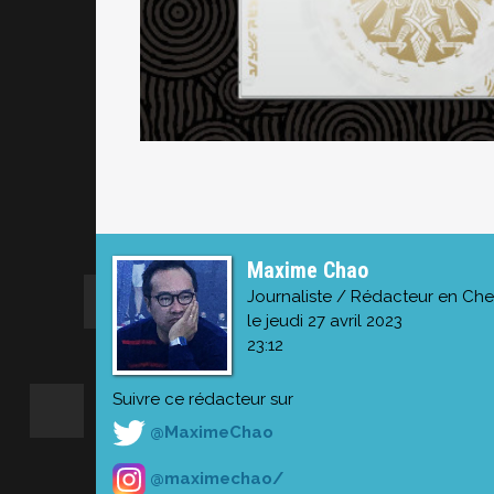
Maxime Chao
Journaliste / Rédacteur en Che
le jeudi 27 avril 2023
23:12
Suivre ce rédacteur sur
@MaximeChao
@maximechao/