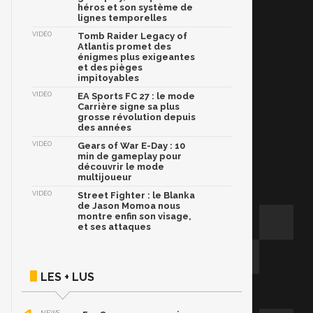
héros et son système de
lignes temporelles
VIDÉO
Tomb Raider Legacy of
Atlantis promet des
énigmes plus exigeantes
et des pièges
impitoyables
VIDÉO
EA Sports FC 27 : le mode
Carrière signe sa plus
grosse révolution depuis
des années
VIDÉO
Gears of War E-Day : 10
min de gameplay pour
découvrir le mode
multijoueur
VIDÉO
Street Fighter : le Blanka
de Jason Momoa nous
montre enfin son visage,
et ses attaques
LES + LUS