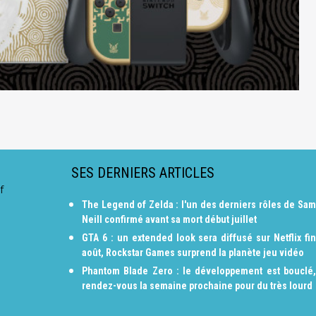
SES DERNIERS ARTICLES
f
The Legend of Zelda : l'un des derniers rôles de Sam
Neill confirmé avant sa mort début juillet
GTA 6 : un extended look sera diffusé sur Netflix fin
août, Rockstar Games surprend la planète jeu vidéo
Phantom Blade Zero : le développement est bouclé,
rendez-vous la semaine prochaine pour du très lourd