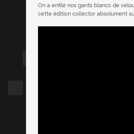
On a enfilé nos gants blancs de velou
cette édition collector absolument s