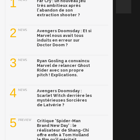
1
NEWS
Far Cry : un nouveau jeu
très ambitieux après
l'abandon de son
extraction shooter ?
2
NEWS
Avengers Doomsday : Et si
Marvel nous avait tous
induits en erreur sur
Doctor Doom ?
3
NEWS
Ryan Gosling a convaincu
Marvel de relancer Ghost
Rider avec son propre
pitch ! Explications.
4
NEWS
Avengers Doomsday :
Scarlet Witch derrière les
mystérieuses Sorcières
de Latvérie ?
5
PREVIEW
Critique 'Spider-Man
Brand New Day' : le
réalisateur de Shang-Chi
offre enfin à Tom Holland
le film qu’il méritait