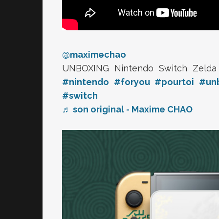
@maximechao
UNBOXING Nintendo Switch Zelda
#nintendo
#foryou
#pourtoi
#un
#switch
♬ son original - Maxime CHAO