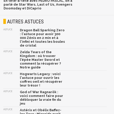
En tête-à-tête avec PEDRO PASCAL, on a
parlé de Star Wars, Last of Us, Avengers
Doomsday et DiCaprio
AUTRES ASTUCES
ASTUCE
Dragon Ball Sparking Zero
: l'astuce pour avoir 300
000 Zénis en 2 min et à
l'infini et toutes les boules
de cristal
ASTUCE
Zelda Tears of the
Kingdom : où trouver
l'épée Master Sword et
comment la récupérer ?
Notre guide
ASTUCE
Hogwarts Legacy : voici
l'astuce pour ouvrir les
coffres oeil et récupérer
leur trésor !
ASTUCE
God of War Ragnarök :
voici comment faire pour
débloquer la vraie fin du
jeu
ASTUCE
Astérix et Obélix Baffez-
les Tous : Microids avait