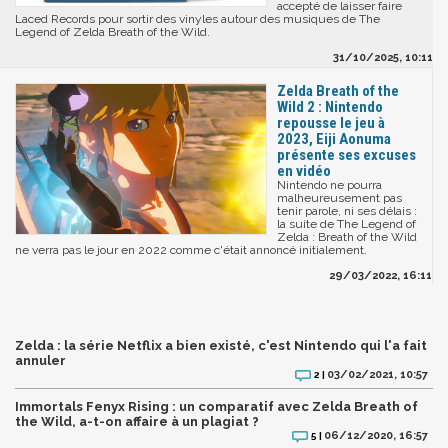
accepté de laisser faire
Laced Records pour sortir des vinyles autour des musiques de The
Legend of Zelda Breath of the Wild.
31/10/2025, 10:11
Zelda Breath of the
Wild 2 : Nintendo
repousse le jeu à
2023, Eiji Aonuma
présente ses excuses
en vidéo
Nintendo ne pourra
malheureusement pas
tenir parole, ni ses délais :
la suite de The Legend of
Zelda : Breath of the Wild
ne verra pas le jour en 2022 comme c'était annoncé initialement.
29/03/2022, 16:11
Zelda : la série Netflix a bien existé, c'est Nintendo qui l'a fait
annuler
03/02/2021, 10:57
2 |
Immortals Fenyx Rising : un comparatif avec Zelda Breath of
the Wild, a-t-on affaire à un plagiat ?
06/12/2020, 16:57
5 |