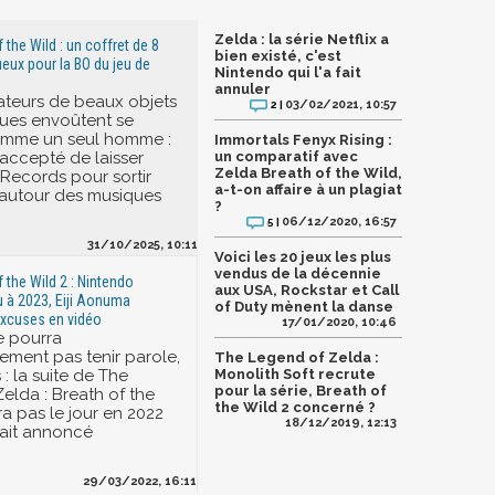
Zelda : la série Netflix a
 the Wild : un coffret de 8
bien existé, c'est
eux pour la BO du jeu de
Nintendo qui l'a fait
annuler
teurs de beaux objets
03/02/2021, 10:57
2 |
ues envoûtent se
omme un seul homme :
Immortals Fenyx Rising :
accepté de laisser
un comparatif avec
Zelda Breath of the Wild,
 Records pour sortir
a-t-on affaire à un plagiat
 autour des musiques
?
06/12/2020, 16:57
5 |
31/10/2025, 10:11
Voici les 20 jeux les plus
vendus de la décennie
 the Wild 2 : Nintendo
aux USA, Rockstar et Call
u à 2023, Eiji Aonuma
of Duty mènent la danse
excuses en vidéo
17/01/2020, 10:46
e pourra
ment pas tenir parole,
The Legend of Zelda :
 : la suite de The
Monolith Soft recrute
pour la série, Breath of
elda : Breath of the
the Wild 2 concerné ?
ra pas le jour en 2022
18/12/2019, 12:13
ait annoncé
29/03/2022, 16:11