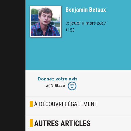
Benjamin Betaux
le jeudi 9 mars 2017
11:53
Donnez votre avis
25%
Blasé
Furieux
Blasé
À DÉCOUVRIR ÉGALEMENT
Osef
AUTRES ARTICLES
Joyeux