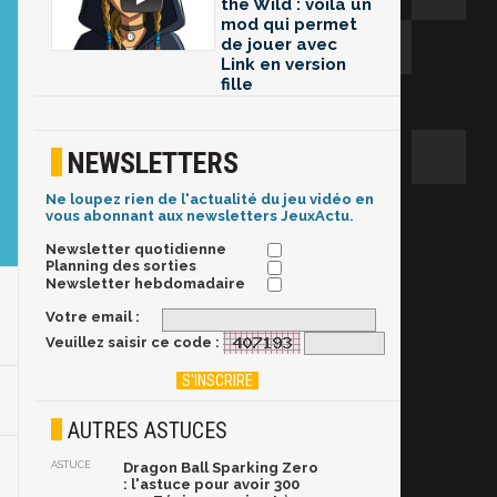
the Wild : voilà un
mod qui permet
de jouer avec
Link en version
fille
NEWSLETTERS
Ne loupez rien de l'actualité du jeu vidéo en
vous abonnant aux newsletters JeuxActu.
Newsletter quotidienne
Planning des sorties
Newsletter hebdomadaire
Votre email :
Veuillez saisir ce code :
AUTRES ASTUCES
ASTUCE
Dragon Ball Sparking Zero
: l'astuce pour avoir 300