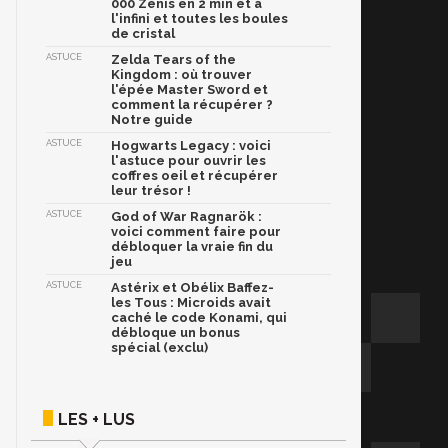
000 Zénis en 2 min et à
l'infini et toutes les boules
de cristal
ASTUCE
Zelda Tears of the
Kingdom : où trouver
l'épée Master Sword et
comment la récupérer ?
Notre guide
ASTUCE
Hogwarts Legacy : voici
l'astuce pour ouvrir les
coffres oeil et récupérer
leur trésor !
ASTUCE
God of War Ragnarök :
voici comment faire pour
débloquer la vraie fin du
jeu
ASTUCE
Astérix et Obélix Baffez-
les Tous : Microids avait
caché le code Konami, qui
débloque un bonus
spécial (exclu)
LES + LUS