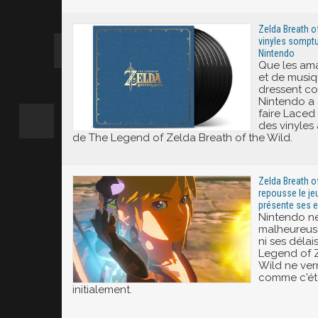
Excité
Zelda Breath of
vinyles somptu
Nintendo
Que les ama
et de musiq
dressent c
Nintendo a 
faire Laced
des vinyles
de The Legend of Zelda Breath of the Wild.
Zelda Breath of
repousse le je
présente ses 
Nintendo n
malheureuse
ni ses délais
Legend of Z
Wild ne ver
comme c'ét
initialement.