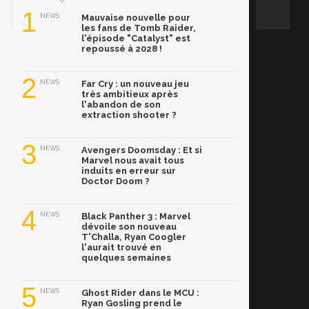
1
NEWS
Mauvaise nouvelle pour
les fans de Tomb Raider,
l'épisode "Catalyst" est
repoussé à 2028 !
2
NEWS
Far Cry : un nouveau jeu
très ambitieux après
l'abandon de son
extraction shooter ?
3
NEWS
Avengers Doomsday : Et si
Marvel nous avait tous
induits en erreur sur
Doctor Doom ?
4
NEWS
Black Panther 3 : Marvel
dévoile son nouveau
T'Challa, Ryan Coogler
l'aurait trouvé en
quelques semaines
5
NEWS
Ghost Rider dans le MCU :
Ryan Gosling prend le