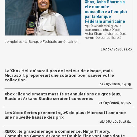
Xbox, Asha Sharma a
été nommée
conseillère à l'emploi
par la Banque
Fédérale américaine
Après avoir viré 3 200
personnes chez Xbox,
Asha Sharma vient d'être
nommée conseillère à
l'emploi par la Banque Fédérale américaine...
10/07/2026, 11:07
La Xbox Helix n'aurait pas de lecteur de disque, mais
Microsoft préparerait une solution pour sauver votre
collection
02/07/2026, 14:25
Xbox : licenciements massifs et annulations de gros jeux,
Blade et Arkane Studio seraient concernés
01/07/2026, 09:45
Les Xbox Series prennent 150€ de plus : Microsoft annonce
une nouvelle hausse des prix
25/06/2026, 23:51
XBOX : le grand ménage a commencé, Ninja Theory,
Compulsion Games, Arkane et Double Fine vont sans doute