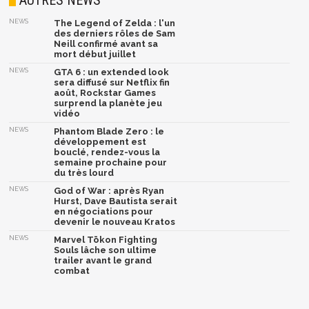
NEWS
The Legend of Zelda : l'un
des derniers rôles de Sam
Neill confirmé avant sa
mort début juillet
NEWS
GTA 6 : un extended look
sera diffusé sur Netflix fin
août, Rockstar Games
surprend la planète jeu
vidéo
NEWS
Phantom Blade Zero : le
développement est
bouclé, rendez-vous la
semaine prochaine pour
du très lourd
NEWS
God of War : après Ryan
Hurst, Dave Bautista serait
en négociations pour
devenir le nouveau Kratos
NEWS
Marvel Tōkon Fighting
Souls lâche son ultime
trailer avant le grand
combat