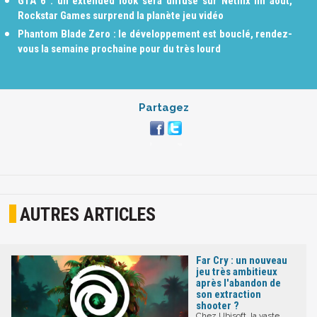
GTA 6 : un extended look sera diffusé sur Netflix fin août,
Rockstar Games surprend la planète jeu vidéo
Phantom Blade Zero : le développement est bouclé, rendez-
vous la semaine prochaine pour du très lourd
Partagez
AUTRES ARTICLES
Far Cry : un nouveau
jeu très ambitieux
après l'abandon de
son extraction
shooter ?
Chez Ubisoft, la vaste