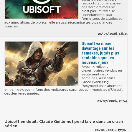
restructuration engagée
ces derniers mois ne
s'est pas limitée aux
licenciements, aux
fermetures de studios et
aux annulations de projets : elle a aussi réorganisé les plus grandes
licences.
27/07/2026, 16:35
Ubisoft va miser
davantage sur les
remakes, jugés plus
rentables que les
nouveaux jeux
Avec 3,5 millions
d’exemplaires vendus en
seulement deux
semaines, Assassin’s
Creed Black Flag
Resynced est clairement
en train de devenir l’une des meilleures surprises commerciales d’Ubisoft
ces dernières années.
23/07/2026, 23:54
Ubisoft en deuil : Claude Guillemot perd la vie dans un crash
aérien
20/06/2026, 17:36