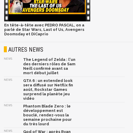
En tête-à-tête avec PEDRO PASCAL, on a
parlé de Star Wars, Last of Us, Avengers
Doomsday et DiCaprio
AUTRES NEWS
NEWS
The Legend of Zelda : l'un
des derniers rôles de Sam
Neill confirmé avant sa
mort début juillet
NEWS
GTA 6 : un extended look
sera diffusé sur Netflix fin
août, Rockstar Games
surprend la planète jeu
vidéo
NEWS
Phantom Blade Zero : le
développement est
bouclé, rendez-vous la
semaine prochaine pour
du très lourd
NEWS
God of War : après Ryan