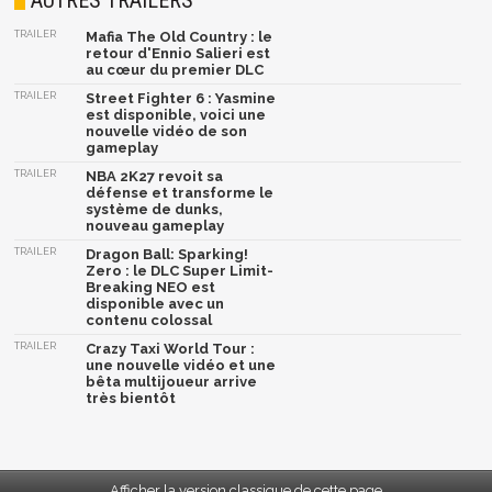
TRAILER
Mafia The Old Country : le
retour d'Ennio Salieri est
au cœur du premier DLC
TRAILER
Street Fighter 6 : Yasmine
est disponible, voici une
nouvelle vidéo de son
gameplay
TRAILER
NBA 2K27 revoit sa
défense et transforme le
système de dunks,
nouveau gameplay
TRAILER
Dragon Ball: Sparking!
Zero : le DLC Super Limit-
Breaking NEO est
disponible avec un
contenu colossal
TRAILER
Crazy Taxi World Tour :
une nouvelle vidéo et une
bêta multijoueur arrive
très bientôt
Afficher la version classique de cette page