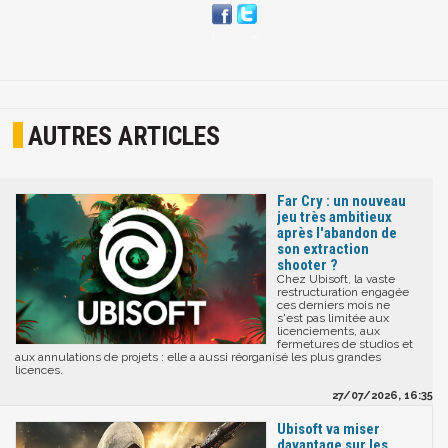
AUTRES ARTICLES
Far Cry : un nouveau
jeu très ambitieux
après l'abandon de
son extraction
shooter ?
Chez Ubisoft, la vaste
restructuration engagée
ces derniers mois ne
s'est pas limitée aux
licenciements, aux
fermetures de studios et
aux annulations de projets : elle a aussi réorganisé les plus grandes
licences.
27/07/2026, 16:35
Ubisoft va miser
davantage sur les