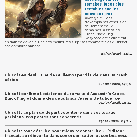
remakes, jugés plus
rentables que les
nouveaux jeux
Avec 3,5 millions
d’exemplaires vendus en
seulement deux
semaines, Assassin’s
Creed Black Flag
Resynced est clairement
en train de devenir l’une des meilleures surprises commerciales d’Ubisoft
ces dernières années.
23/07/2026, 23:54
Ubisoft en deuil : Claude Guillemot perd la vie dans un crash
aérien
20/06/2026, 17:36
Ubisoft confirme l'existence du remake d'Assassin's Creed
Black Flag et donne des détails sur l'avenir de la licence
04/03/2026, 19:31
Ubisoft : un plan de départ volontaire dans ses locaux
parisiens, 200 postes sont concernés
27/01/2026, 09:16
Ubisoft : tout détruire pour mieux reconstruire ? L'éditeur
français se réinvente dans son organisation et son business