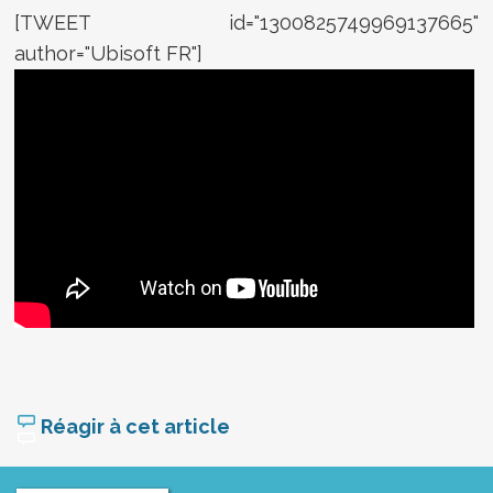
[TWEET id="1300825749969137665"
author="Ubisoft FR"]
Réagir à cet article