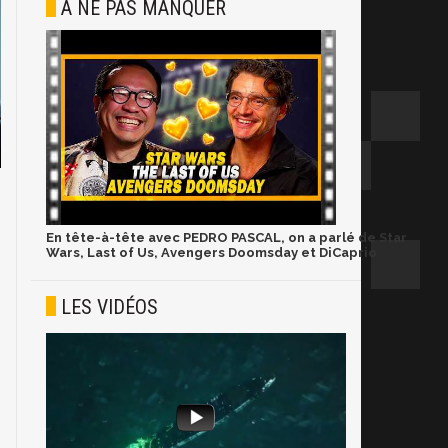
À NE PAS MANQUER
En tête-à-tête avec PEDRO PASCAL, on a parlé de Star
Wars, Last of Us, Avengers Doomsday et DiCaprio
LES VIDÉOS