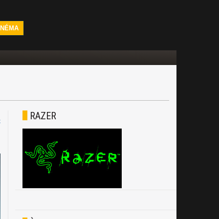
INÉMA
RAZER
C