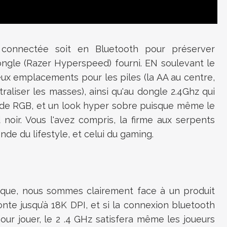
connectée soit en Bluetooth pour préserver
ongle
(
Razer
Hyperspeed
)
fourni.
EN soulevant le
eux emplacements pour les piles
(
la AA
au centre,
traliser les masses)
, ainsi qu'au
dongle
2.4Ghz
qui
 de RGB, et un look hyper sobre puisque même le
noir.
Vous l'avez compris, la firme aux serpents
nde du lifestyle, et celui du gaming
.
nique, nous sommes clairement face à un produit
nte jusqu’à
18K
DPI, et si la connexion
bluetooth
our jouer, le
2
.
4
GHz
satisfera
même les joueurs