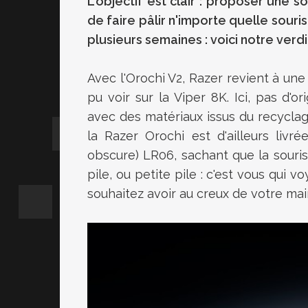
L'objectif est clair :
proposer une sou
de faire pâlir n'importe quelle souris
plusieurs semaines :
voici notre verdi
Avec l'
Orochi
V2
,
Razer
revient à une 
pu voir sur la
Viper
8K
.
Ici, pas d'or
avec des matériaux issus du recycla
la
Razer
Orochi
est d'ailleurs liv
obscure)
LR06
, sachant que la sour
pile, ou
petite
pile :
c'est vous qui vo
souhaitez avoir au creux de votre mai