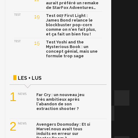
aurait préféré un remake
de StarFox Adventures…
TEST
19
Test 007 First Light :
James Bond relance le
blockbuster pop-corn
comme on n'en fait plus,
et ça fait un bien fou !
TEST
15
Test Yoshi and the
Mysterious Book : un
concept génial, mais une
formule trop sage
LES + LUS
1
NEWS
Far Cry : un nouveau jeu
très ambitieux après
l'abandon de son
extraction shooter ?
2
NEWS
Avengers Doomsday : Et si
Marvel nous avait tous
induits en erreur sur