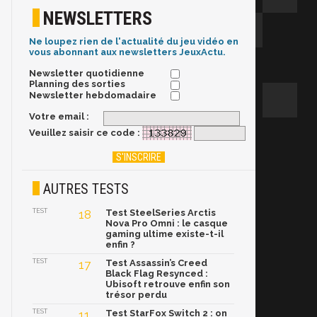
NEWSLETTERS
Ne loupez rien de l'actualité du jeu vidéo en
vous abonnant aux newsletters JeuxActu.
Newsletter quotidienne
Planning des sorties
Newsletter hebdomadaire
Votre email :
Veuillez saisir ce code :
AUTRES TESTS
TEST
18
Test SteelSeries Arctis
Nova Pro Omni : le casque
gaming ultime existe-t-il
enfin ?
TEST
17
Test Assassin’s Creed
Black Flag Resynced :
Ubisoft retrouve enfin son
trésor perdu
TEST
11
Test StarFox Switch 2 : on