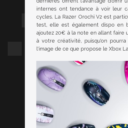
dernières offrent l'avantage d'offrir
internes ont tendance à voir leur 
cycles.
La
Razer
Orochi
V2
est partic
test
, elle est également
dispo
en b
ajoutez
20€
à la note en allant faire 
à votre créativité, puisqu'on pourr
l'image de ce que propose le Xbox
L