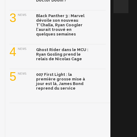
Doctor Doom ?
3
NEWS
Black Panther 3 : Marvel
dévoile son nouveau
T'Challa, Ryan Coogler
l'aurait trouvé en
quelques semaines
4
NEWS
Ghost Rider dans le MCU :
Ryan Gosling prend le
relais de Nicolas Cage
5
NEWS
007 First Light : la
première grosse mise à
jour est là, James Bond
reprend du service