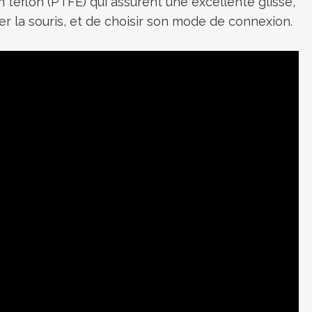
n téflon
(
PTFE
)
qui assurent une excellente glisse,
er la souris, et de choisir son mode de connexion.