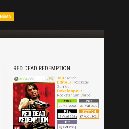
INÉMA
RED DEAD REDEMPTION
3
Jeu :
Action
Editeur :
Rockstar
Games
Développeur :
Rockstar San Diego
21 Mai 2010
21 Mai 2010
17 Août 2023
17 Août 2023
29 Oct 2024