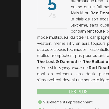
5
automatique rend la 
quand on ne fait p
Mais là où
Red Dea
5
le biais de son écos
l'extrême, sans oubl
condamnent toute possi
mode multijoueur du titre, la campag
western, même s'il y en aura toujours po
quelques soucis techniques - essentiell
molles n'empêchent pas pour autant le 
The Lost & Damned
et
The Ballad o
même si le
replay value
de
Red Dead
dont on entendra sans doute parle
s'émerveillent devant une nouvelle lége
LES PLUS
Visuellement impressionnant