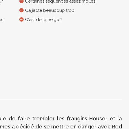
ur
Certaines séquences assez molles
Ca jacte beaucoup trop
es
C'est de la neige ?
le de faire trembler les frangins Houser et la
ames a décidé de se mettre en danger avec Red