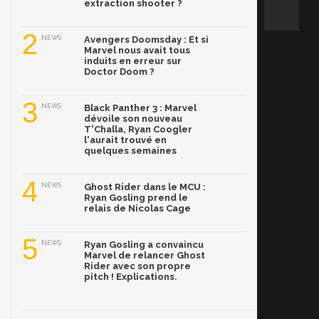
extraction shooter ?
2
NEWS
Avengers Doomsday : Et si
Marvel nous avait tous
induits en erreur sur
Doctor Doom ?
3
NEWS
Black Panther 3 : Marvel
dévoile son nouveau
T'Challa, Ryan Coogler
l'aurait trouvé en
quelques semaines
4
NEWS
Ghost Rider dans le MCU :
Ryan Gosling prend le
relais de Nicolas Cage
5
NEWS
Ryan Gosling a convaincu
Marvel de relancer Ghost
Rider avec son propre
pitch ! Explications.