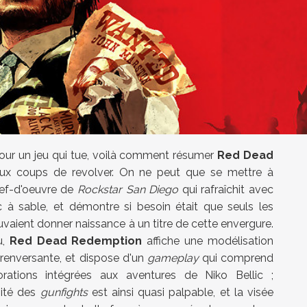
our un jeu qui tue, voilà comment résumer
Red Dead
x coups de revolver. On ne peut que se mettre à
ef-d'oeuvre de
Rockstar San Diego
qui rafraîchit avec
 à sable, et démontre si besoin était que seuls les
vaient donner naissance à un titre de cette envergure.
u,
Red Dead Redemption
affiche une modélisation
 renversante, et dispose d'un
gameplay
qui comprend
orations intégrées aux aventures de Niko Bellic ;
sité des
gunfights
est ainsi quasi palpable, et la visée