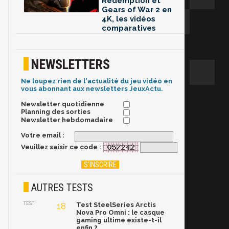
Redemption et
Gears of War 2 en
4K, les vidéos
comparatives
NEWSLETTERS
Ne loupez rien de l'actualité du jeu vidéo en
vous abonnant aux newsletters JeuxActu.
Newsletter quotidienne
Planning des sorties
Newsletter hebdomadaire
Votre email :
Veuillez saisir ce code :
AUTRES TESTS
TEST
18
Test SteelSeries Arctis
Nova Pro Omni : le casque
gaming ultime existe-t-il
enfin ?