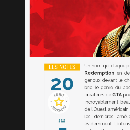
Un nom qui claque p
LES NOTES
Redemption
en deu
20
genoux devant le ch
brio le genre du bac
créateurs de
GTA
pou
20
Incroyablement bea
de l'Ouest américain
les dernières améli
évidemment. L'inten