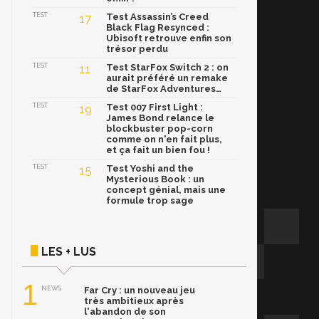
TEST
17
Test Assassin’s Creed
Black Flag Resynced :
Ubisoft retrouve enfin son
trésor perdu
TEST
11
Test StarFox Switch 2 : on
aurait préféré un remake
de StarFox Adventures…
TEST
19
Test 007 First Light :
James Bond relance le
blockbuster pop-corn
comme on n'en fait plus,
et ça fait un bien fou !
TEST
15
Test Yoshi and the
Mysterious Book : un
concept génial, mais une
formule trop sage
LES + LUS
1
NEWS
Far Cry : un nouveau jeu
très ambitieux après
l'abandon de son