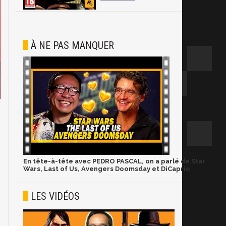
À NE PAS MANQUER
En tête-à-tête avec PEDRO PASCAL, on a parlé de Star
Wars, Last of Us, Avengers Doomsday et DiCaprio
LES VIDÉOS