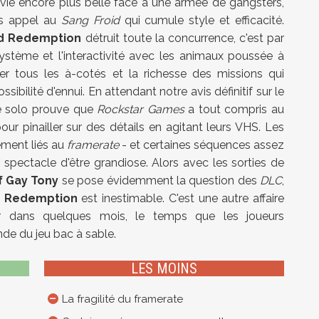
vie encore plus belle face à une armée de gangsters,
as appel au
Sang Froid
qui cumule style et efficacité.
d Redemption
détruit toute la concurrence, c'est par
ystème et l'interactivité avec les animaux poussée à
ier tous les à-cotés et la richesse des missions qui
bilité d'ennui. En attendant notre avis définitif sur le
ne solo prouve que
Rockstar Games
a tout compris au
ur pinailler sur des détails en agitant leurs VHS. Les
ement liés au
framerate
- et certaines séquences assez
spectacle d'être grandiose. Alors avec les sorties de
f Gay Tony
se pose évidemment la question des
DLC
,
 Redemption
est inestimable. C'est une autre affaire
r dans quelques mois, le temps que les joueurs
nde du jeu bac à sable.
LES MOINS
La fragilité du framerate