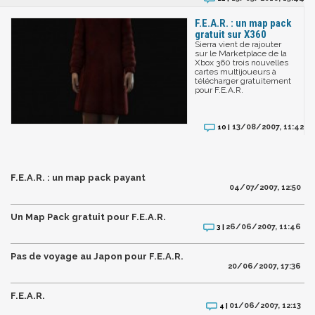
F.E.A.R. : un map pack
gratuit sur X360
Sierra vient de rajouter
sur le Marketplace de la
Xbox 360 trois nouvelles
cartes multijoueurs à
télécharger gratuitement
pour F.E.A.R.
13/08/2007, 11:42
10 |
F.E.A.R. : un map pack payant
04/07/2007, 12:50
Un Map Pack gratuit pour F.E.A.R.
26/06/2007, 11:46
3 |
Pas de voyage au Japon pour F.E.A.R.
20/06/2007, 17:36
F.E.A.R.
01/06/2007, 12:13
4 |