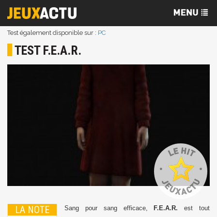
Test également disponible sur :
PC
TEST F.E.A.R.
LA NOTE
Sang pour sang efficace,
F.E.A.R.
est tout