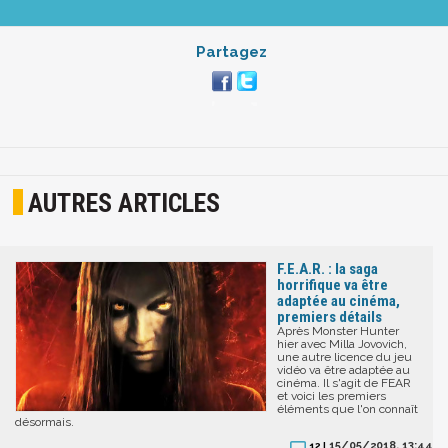
Partagez
AUTRES ARTICLES
F.E.A.R. : la saga
horrifique va être
adaptée au cinéma,
premiers détails
Après Monster Hunter
hier avec Milla Jovovich,
une autre licence du jeu
vidéo va être adaptée au
cinéma. Il s'agit de FEAR
et voici les premiers
éléments que l'on connaît
désormais.
15/05/2018, 13:44
12 |