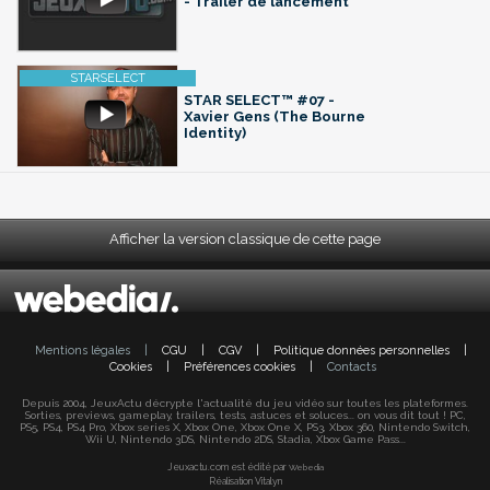
- Trailer de lancement
STAR SELECT™ #07 -
Xavier Gens (The Bourne
Identity)
Afficher la version classique de cette page
Mentions légales
|
CGU
|
CGV
|
Politique données personnelles
|
Cookies
|
Préférences cookies
|
Contacts
Depuis 2004, JeuxActu décrypte l'actualité du jeu vidéo sur toutes les plateformes.
Sorties, previews, gameplay, trailers, tests, astuces et soluces... on vous dit tout ! PC,
PS5, PS4, PS4 Pro, Xbox series X, Xbox One, Xbox One X, PS3, Xbox 360, Nintendo Switch,
Wii U, Nintendo 3DS, Nintendo 2DS, Stadia, Xbox Game Pass...
Jeuxactu.com est édité par
Webedia
Réalisation Vitalyn