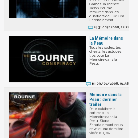
les mains de Vivendi
Games, la licence
Jason Bourne
retourne dans les
quartiers de Ludlum
Entertainment.
31/07/2008, 12:11
2 |
La Mémoire dans
la Peau
Tous les codes, les
cheats, les astuces,
tips pour La
Mémoire dans la
Peau.
09/07/2008, 01:38
8 |
Mémoire dans la
Peau : dernier
trailer
Pour célébrer la
sortie de La
Mémoire dans la
Peau, Sierra
Entertainment nous
envoie une dernière
vidéo du jeu.