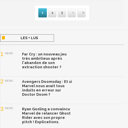
1
2
3
Suivante
Dernière
LES + LUS
1
NEWS
Far Cry : un nouveau jeu
très ambitieux après
l'abandon de son
extraction shooter ?
2
NEWS
Avengers Doomsday : Et si
Marvel nous avait tous
induits en erreur sur
Doctor Doom ?
3
NEWS
Ryan Gosling a convaincu
Marvel de relancer Ghost
Rider avec son propre
pitch ! Explications.