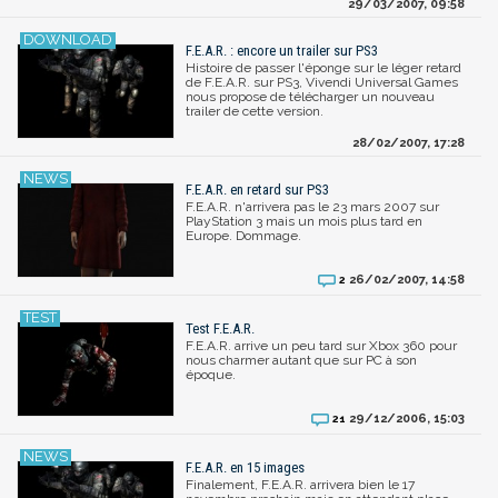
29/03/2007, 09:58
F.E.A.R. : encore un trailer sur PS3
Histoire de passer l'éponge sur le léger retard
de F.E.A.R. sur PS3, Vivendi Universal Games
nous propose de télécharger un nouveau
trailer de cette version.
28/02/2007, 17:28
F.E.A.R. en retard sur PS3
F.E.A.R. n'arrivera pas le 23 mars 2007 sur
PlayStation 3 mais un mois plus tard en
Europe. Dommage.
26/02/2007, 14:58
2
Test F.E.A.R.
F.E.A.R. arrive un peu tard sur Xbox 360 pour
nous charmer autant que sur PC à son
époque.
29/12/2006, 15:03
21
F.E.A.R. en 15 images
Finalement, F.E.A.R. arrivera bien le 17