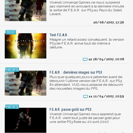
Vivendi Universal Games ne nous surprend
pas vraiment en annulant à la dernière minute
la sortie de F.E.A.R. sur PS3 au Pays du Soleil
Levant.
20/06/2007, 17:36
Test F.E.A.R.
Malgré un retard assez conséquent, la version
PS3 de F.E.A.R. arrive tout de même à
séduire.
28/04/2007, 10:08
12
F.E.A.R. : dernières images sur PS3
Plus que quelques jours à patienter avant de
découvrir l'ultime version de F.E.A.R. sur PS3.
En attendant, VUG nous propose de découvrir
des nouvelles images du FPS.
11/04/2007, 10:59
11
F.E.A.R. passe gold sur PS3
Vivendi Universal Games nous apprend que
F.E.A.R. vient tout juste de passer gold pour
une sortie PS3 fixée au 20 avril 2007.