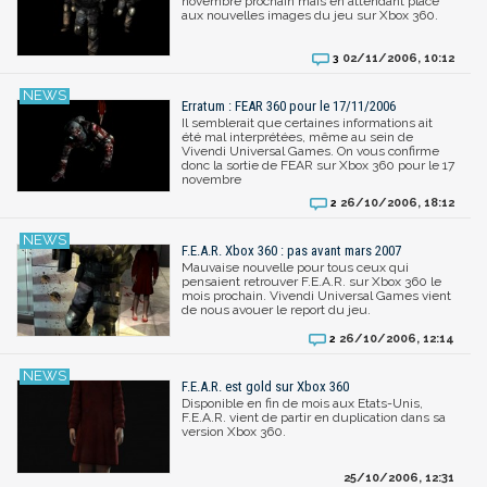
novembre prochain mais en attendant place
aux nouvelles images du jeu sur Xbox 360.
02/11/2006, 10:12
3
Erratum : FEAR 360 pour le 17/11/2006
Il semblerait que certaines informations ait
été mal interprétées, même au sein de
Vivendi Universal Games. On vous confirme
donc la sortie de FEAR sur Xbox 360 pour le 17
novembre
26/10/2006, 18:12
2
F.E.A.R. Xbox 360 : pas avant mars 2007
Mauvaise nouvelle pour tous ceux qui
pensaient retrouver F.E.A.R. sur Xbox 360 le
mois prochain. Vivendi Universal Games vient
de nous avouer le report du jeu.
26/10/2006, 12:14
2
F.E.A.R. est gold sur Xbox 360
Disponible en fin de mois aux Etats-Unis,
F.E.A.R. vient de partir en duplication dans sa
version Xbox 360.
25/10/2006, 12:31