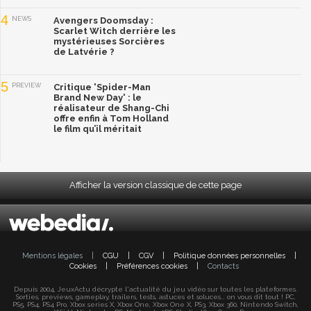
4
NEWS
Avengers Doomsday :
Scarlet Witch derrière les
mystérieuses Sorcières
de Latvérie ?
5
PREVIEW
Critique 'Spider-Man
Brand New Day' : le
réalisateur de Shang-Chi
offre enfin à Tom Holland
le film qu’il méritait
Afficher la version classique de cette page
Mentions légales
|
CGU
|
CGV
|
Politique données personnelles
|
Cookies
|
Préférences cookies
|
Contacts
Depuis 2004, JeuxActu décrypte l'actualité du jeu vidéo sur toutes les plateformes.
Sorties, previews, gameplay, trailers, tests, astuces et soluces... on vous dit tout ! PC,
PS5, PS4, PS4 Pro, Xbox series X, Xbox One, Xbox One X, PS3, Xbox 360, Nintendo Switch,