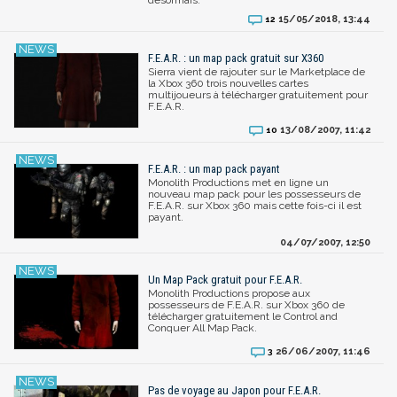
15/05/2018, 13:44
12
F.E.A.R. : un map pack gratuit sur X360
Sierra vient de rajouter sur le Marketplace de
la Xbox 360 trois nouvelles cartes
multijoueurs à télécharger gratuitement pour
F.E.A.R.
13/08/2007, 11:42
10
F.E.A.R. : un map pack payant
Monolith Productions met en ligne un
nouveau map pack pour les possesseurs de
F.E.A.R. sur Xbox 360 mais cette fois-ci il est
payant.
04/07/2007, 12:50
Un Map Pack gratuit pour F.E.A.R.
Monolith Productions propose aux
possesseurs de F.E.A.R. sur Xbox 360 de
télécharger gratuitement le Control and
Conquer All Map Pack.
26/06/2007, 11:46
3
Pas de voyage au Japon pour F.E.A.R.