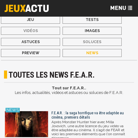
JEU
TESTS
VIDÉOS
IMAGES
ASTUCES
SOLUCES
PREVIEW
NEWS
TOUTES LES NEWS F.E.A.R.
Tout sur F.E.A.R..
Les infos, actualités, vidéos et astuces ou soluces de F.E.A.R.
F.E.A.R. : la saga horrifique va être adaptée au
cinéma, premiers détails
Après Monster Hunter hier avec Milla
Jovovich, une autre licence du jeu vidéo va
être adaptée au cinéma. Il s'agit de FEAR et
voici les premiers éléments que l'on connaît
désormais.