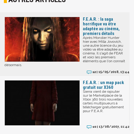
F.E.A.R. : la saga
horrifique va être
adaptée au cinéma,
premiers détails
Après Monster Hunter
hier avec Milla Jovovich,
une autre licence du jeu
vidéo va être adaptée au
cinéma. Il s'agit de FEAR
et voici les premiers
éléments que l'on connaît
désormais.
15/05/2018, 13:44
12 |
F.E.A.R. : un map pack
gratuit sur X360
Sierra vient de rajouter
sur le Marketplace de la
Xbox 360 trois nouvelles
cartes multijoueurs à
télécharger gratuitement
pour F.E.A.R.
13/08/2007, 11:42
10 |