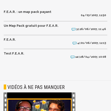
F.E.A.R. : un map pack payant
04/07/2007, 12:50
Un Map Pack gratuit pour F.E.A.R.
26/06/2007, 11:46
3 |
F.E.A.R.
01/06/2007, 12:13
4 |
Test F.E.A.R.
28/04/2007, 10:08
12 |
VIDÉOS À NE PAS MANQUER