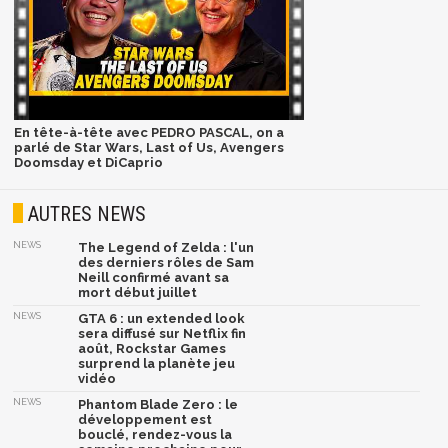
En tête-à-tête avec PEDRO PASCAL, on a
parlé de Star Wars, Last of Us, Avengers
Doomsday et DiCaprio
AUTRES NEWS
NEWS
The Legend of Zelda : l'un
des derniers rôles de Sam
Neill confirmé avant sa
mort début juillet
NEWS
GTA 6 : un extended look
sera diffusé sur Netflix fin
août, Rockstar Games
surprend la planète jeu
vidéo
NEWS
Phantom Blade Zero : le
développement est
bouclé, rendez-vous la