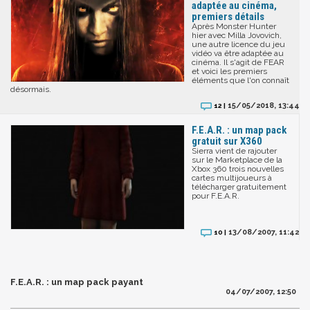
adaptée au cinéma,
premiers détails
Après Monster Hunter
hier avec Milla Jovovich,
une autre licence du jeu
vidéo va être adaptée au
cinéma. Il s'agit de FEAR
et voici les premiers
éléments que l'on connaît
désormais.
15/05/2018, 13:44
12 |
F.E.A.R. : un map pack
gratuit sur X360
Sierra vient de rajouter
sur le Marketplace de la
Xbox 360 trois nouvelles
cartes multijoueurs à
télécharger gratuitement
pour F.E.A.R.
13/08/2007, 11:42
10 |
F.E.A.R. : un map pack payant
04/07/2007, 12:50