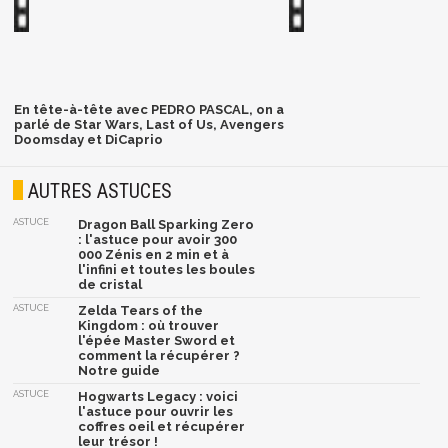
En tête-à-tête avec PEDRO PASCAL, on a
parlé de Star Wars, Last of Us, Avengers
Doomsday et DiCaprio
AUTRES ASTUCES
ASTUCE
Dragon Ball Sparking Zero
: l'astuce pour avoir 300
000 Zénis en 2 min et à
l'infini et toutes les boules
de cristal
ASTUCE
Zelda Tears of the
Kingdom : où trouver
l'épée Master Sword et
comment la récupérer ?
Notre guide
ASTUCE
Hogwarts Legacy : voici
l'astuce pour ouvrir les
coffres oeil et récupérer
leur trésor !