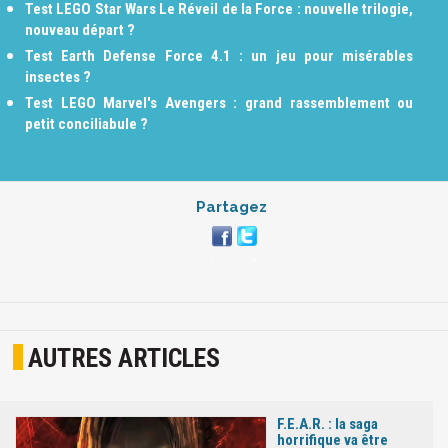
Test LEGO Star Wars Le Réveil de la Force : nouvelle trilogie,
nouveau départ ?
Test Earth Defense Force 4.1 : un jeu pour misérables
insectes ?
Test LEGO Marvel's Avengers : grand rassemblement ou
petit conciliabule ?
Partagez
AUTRES ARTICLES
F.E.A.R. : la saga
horrifique va être