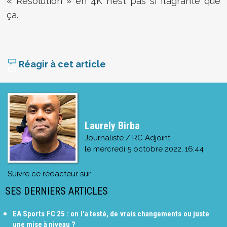
« Résolution » en 4K n’est pas si flagrante que
ça.
Réagir à cet article
Laurely Birba
Journaliste / RC Adjoint
le
mercredi 5 octobre 2022, 16:44
Suivre ce rédacteur sur
SES DERNIERS ARTICLES
EA Sports FC 25 : on l'a testé, de vrais changements ou juste
une mise à niveau ?