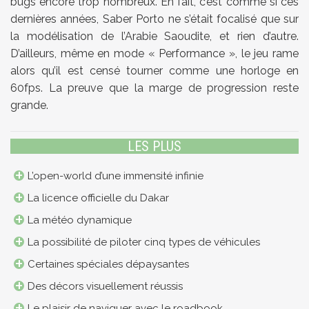
bugs encore trop nombreux. En fait, c’est comme si ces
dernières années, Saber Porto ne s’était focalisé que sur
la modélisation de l’Arabie Saoudite, et rien d’autre.
D’ailleurs, même en mode « Performance », le jeu rame
alors qu’il est censé tourner comme une horloge en
60fps. La preuve que la marge de progression reste
grande.
LES PLUS
L’open-world d’une immensité infinie
La licence officielle du Dakar
La météo dynamique
La possibilité de piloter cinq types de véhicules
Certaines spéciales dépaysantes
Des décors visuellement réussis
Le plaisir de naviguer avec le roadbook