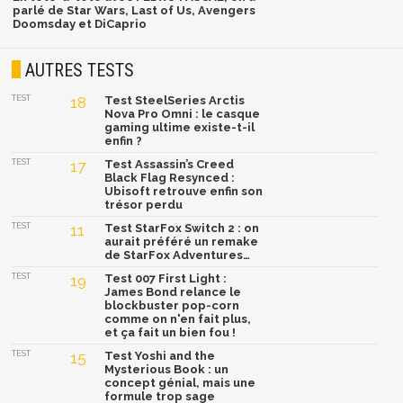
parlé de Star Wars, Last of Us, Avengers
Doomsday et DiCaprio
AUTRES TESTS
TEST
18
Test SteelSeries Arctis
Nova Pro Omni : le casque
gaming ultime existe-t-il
enfin ?
TEST
17
Test Assassin’s Creed
Black Flag Resynced :
Ubisoft retrouve enfin son
trésor perdu
TEST
11
Test StarFox Switch 2 : on
aurait préféré un remake
de StarFox Adventures…
TEST
19
Test 007 First Light :
James Bond relance le
blockbuster pop-corn
comme on n'en fait plus,
et ça fait un bien fou !
TEST
15
Test Yoshi and the
Mysterious Book : un
concept génial, mais une
formule trop sage