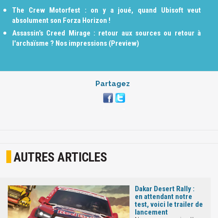
The Crew Motorfest : on y a joué, quand Ubisoft veut
absolument son Forza Horizon !
Assassin’s Creed Mirage : retour aux sources ou retour à
l'archaïsme ? Nos impressions (Preview)
Partagez
AUTRES ARTICLES
Dakar Desert Rally :
en attendant notre
test, voici le trailer de
lancement