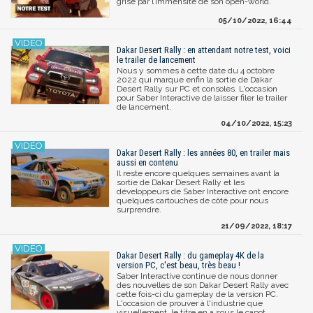
grise par l’immensité de son open-world.
05/10/2022, 16:44
Dakar Desert Rally : en attendant notre test, voici
le trailer de lancement
Nous y sommes à cette date du 4 octobre
2022 qui marque enfin la sortie de Dakar
Desert Rally sur PC et consoles. L'occasion
pour Saber Interactive de laisser filer le trailer
de lancement.
04/10/2022, 15:23
Dakar Desert Rally : les années 80, en trailer mais
aussi en contenu
Il reste encore quelques semaines avant la
sortie de Dakar Desert Rally et les
développeurs de Saber Interactive ont encore
quelques cartouches de côté pour nous
surprendre.
21/09/2022, 18:17
Dakar Desert Rally : du gameplay 4K de la
version PC, c'est beau, très beau !
Saber Interactive continue de nous donner
des nouvelles de son Dakar Desert Rally avec
cette fois-ci du gameplay de la version PC.
L'occasion de prouver à l'industrie que
visuellement, le titre en a sous le capot.