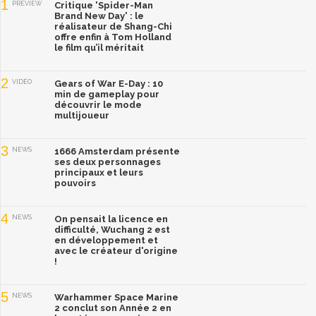
1
PREVIEW
Critique 'Spider-Man
Brand New Day' : le
réalisateur de Shang-Chi
offre enfin à Tom Holland
le film qu’il méritait
2
VIDÉO
Gears of War E-Day : 10
min de gameplay pour
découvrir le mode
multijoueur
3
NEWS
1666 Amsterdam présente
ses deux personnages
principaux et leurs
pouvoirs
4
NEWS
On pensait la licence en
difficulté, Wuchang 2 est
en développement et
avec le créateur d'origine
!
5
NEWS
Warhammer Space Marine
2 conclut son Année 2 en