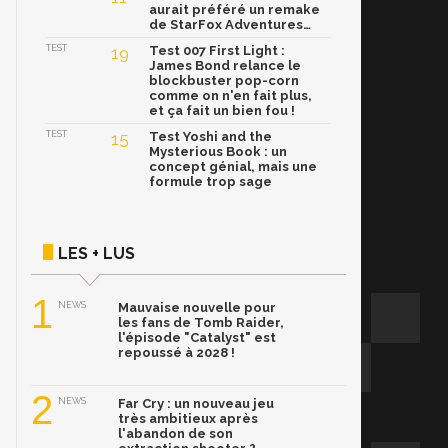
aurait préféré un remake
de StarFox Adventures…
TEST
19
Test 007 First Light :
James Bond relance le
blockbuster pop-corn
comme on n'en fait plus,
et ça fait un bien fou !
TEST
15
Test Yoshi and the
Mysterious Book : un
concept génial, mais une
formule trop sage
LES + LUS
1
NEWS
Mauvaise nouvelle pour
les fans de Tomb Raider,
l'épisode "Catalyst" est
repoussé à 2028 !
2
NEWS
Far Cry : un nouveau jeu
très ambitieux après
l'abandon de son