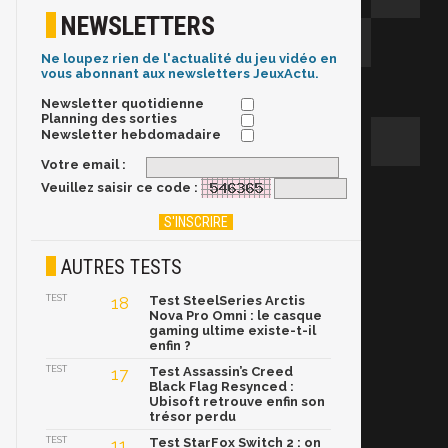
NEWSLETTERS
Ne loupez rien de l'actualité du jeu vidéo en
vous abonnant aux newsletters JeuxActu.
Newsletter quotidienne
Planning des sorties
Newsletter hebdomadaire
Votre email :
Veuillez saisir ce code :
AUTRES TESTS
TEST
18
Test SteelSeries Arctis
Nova Pro Omni : le casque
gaming ultime existe-t-il
enfin ?
TEST
17
Test Assassin’s Creed
Black Flag Resynced :
Ubisoft retrouve enfin son
trésor perdu
TEST
11
Test StarFox Switch 2 : on