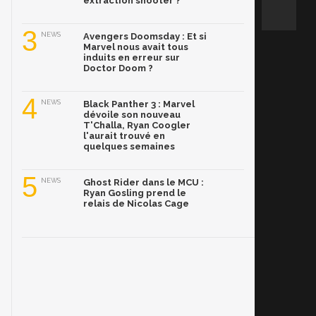
extraction shooter ?
3
NEWS
Avengers Doomsday : Et si
Marvel nous avait tous
induits en erreur sur
Doctor Doom ?
4
NEWS
Black Panther 3 : Marvel
dévoile son nouveau
T'Challa, Ryan Coogler
l'aurait trouvé en
quelques semaines
5
NEWS
Ghost Rider dans le MCU :
Ryan Gosling prend le
relais de Nicolas Cage