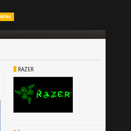
INÉMA
RAZER
4