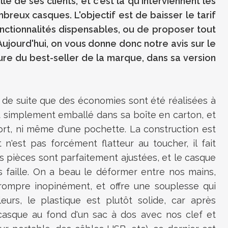
le de ses clients, et c'est là qu'interviennent les
mbreux casques.
L'objectif est de baisser le tarif
onctionnalités dispensables, ou de proposer tout
ujourd'hui, on vous
donne donc
notre avis sur le
ure du best-seller de la marque, dans sa version
t de suite que des
économies
sont été réalisées à
 simplement emballé dans sa boîte en carton, et
ort, ni même d'une pochette.
La construction est
 n'est pas forcément flatteur au toucher, il fait
s pièces sont parfaitement ajustées, et le casque
faille.
On a beau le déformer entre nos mains,
 rompre inopinément, et offre une souplesse qui
leurs, le plastique est plutôt
solide, car
après
 casque au fond d'un sac à dos avec nos
clef
et