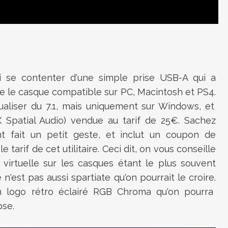
i se contenter d'une simple prise
USB-A
qui a
re le casque compatible sur PC, Macintosh et
PS4
.
ualiser
du 7.1, mais uniquement sur Windows, et
X
Spatial Audio)
vendue au tarif de
25€
.
Sachez
t fait un petit geste, et inclut un coupon de
e tarif de cet utilitaire.
Ceci dit, on vous conseille
n virtuelle sur les casques étant le plus souvent
n'est pas aussi spartiate qu'on pourrait le croire.
un logo rétro éclairé RGB Chroma qu'on pourra
se.