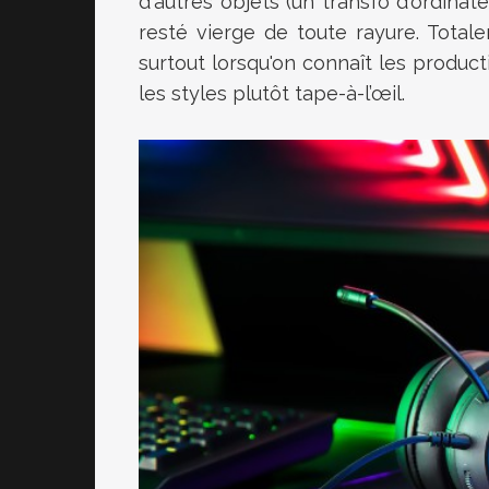
d'autres objets
(un transfo d'ordina
resté vierge de toute rayure.
Totale
surtout lorsqu'on connaît les produc
les styles plutôt
tape-à-l’œil
.