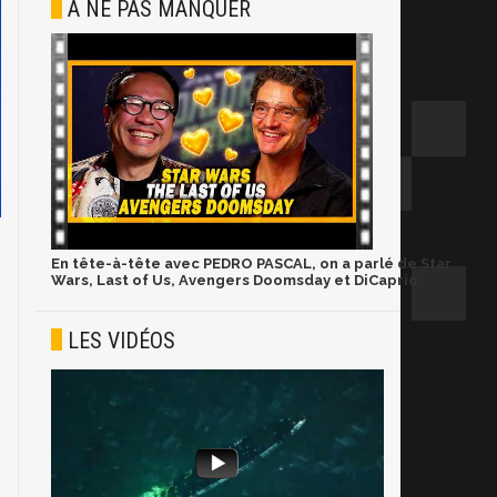
À NE PAS MANQUER
En tête-à-tête avec PEDRO PASCAL, on a parlé de Star
Wars, Last of Us, Avengers Doomsday et DiCaprio
LES VIDÉOS