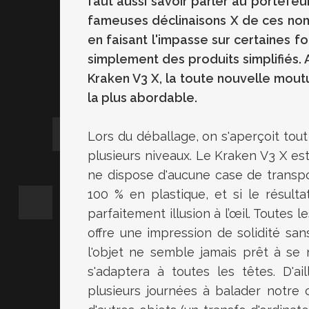
faut aussi savoir parler au portefeuil
fameuses déclinaisons X de ces no
en faisant l'impasse sur certaines f
simplement des produits simplifiés.
A
Kraken
V3
X, la toute nouvelle mout
la plus abordable.
Lors du déballage, on s'aperçoit tou
plusieurs niveaux.
Le Kraken
V3
X est
ne dispose d'aucune case de transp
100 % en plastique, et si le résultat
parfaitement illusion à l’œil.
Toutes le
offre une impression de solidité sans 
l'objet ne semble jamais prêt à se
s'adaptera à toutes les têtes.
D'ail
plusieurs journées à balader notre