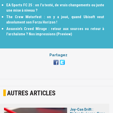
EA Sports FC 25 : on l'a testé, de vrais changements ou juste
une mise à niveau ?
The Crew Motorfest : on y a joué, quand Ubisoft veut
absolument son Forza Horizon !
Assassin’s Creed Mirage : retour aux sources ou retour à
l'archaïsme ? Nos impressions (Preview)
Partagez
AUTRES ARTICLES
Joy-Con Drift :