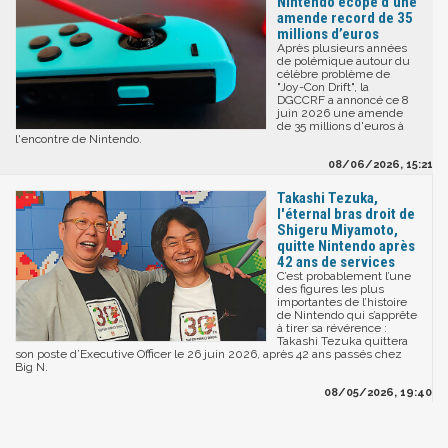
Nintendo écope d’une
amende record de 35
millions d’euros
Après plusieurs années
de polémique autour du
célèbre problème de
"Joy-Con Drift", la
DGCCRF a annoncé ce 8
juin 2026 une amende
de 35 millions d'euros à
l'encontre de Nintendo.
08/06/2026, 15:21
Takashi Tezuka,
l'éternal bras droit de
Shigeru Miyamoto,
quitte Nintendo après
42 ans de services
C’est probablement l’une
des figures les plus
importantes de l’histoire
de Nintendo qui s’apprête
à tirer sa révérence :
Takashi Tezuka quittera
son poste d’Executive Officer le 26 juin 2026, après 42 ans passés chez
Big N.
08/05/2026, 19:40