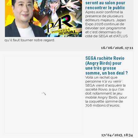
seront au salon pour
rencontrer le public
Après avoir confirmé la
présence de plusieurs
éditeurs majeurs, Japan
Expo 2026 continue de
dévoiler son programme
et c'est désormais du
côté de SEGA et d'ATLUS
qu'il faut tourner notre regard.
16/06/2026, 17:11
SEGA rachète Rovio
(Angry Birds) pour
une très grosse
somme, un bon deal ?
Voilà un rachat que
personne n'a vu venir :
SEGA vient d'acquérir la
société Rovio, à qui l'on
doit notamment le jeu
mobile Angry Birds, pour
la coquette somme de
706 millions d'euros.
17/04/2023, 18:34