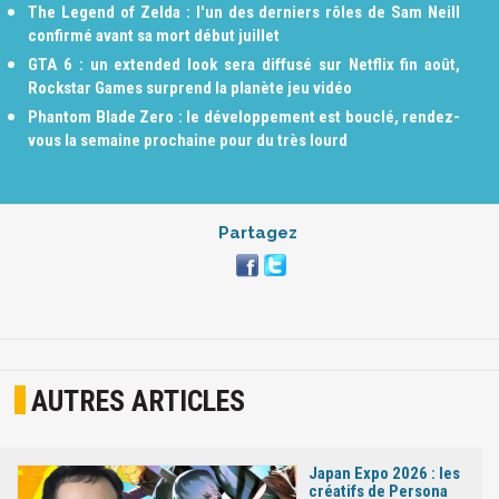
The Legend of Zelda : l'un des derniers rôles de Sam Neill
confirmé avant sa mort début juillet
GTA 6 : un extended look sera diffusé sur Netflix fin août,
Rockstar Games surprend la planète jeu vidéo
Phantom Blade Zero : le développement est bouclé, rendez-
vous la semaine prochaine pour du très lourd
Partagez
AUTRES ARTICLES
Japan Expo 2026 : les
créatifs de Persona