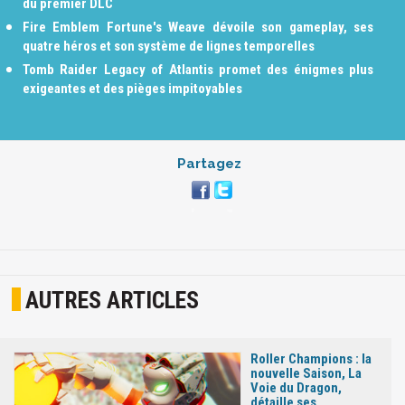
du premier DLC
Fire Emblem Fortune's Weave dévoile son gameplay, ses
quatre héros et son système de lignes temporelles
Tomb Raider Legacy of Atlantis promet des énigmes plus
exigeantes et des pièges impitoyables
Partagez
AUTRES ARTICLES
Roller Champions : la
nouvelle Saison, La
Voie du Dragon,
détaille ses