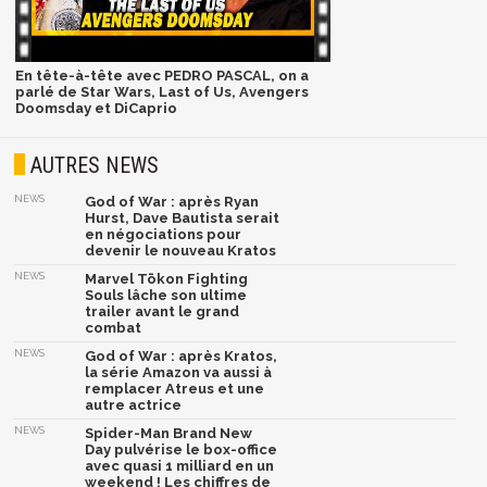
En tête-à-tête avec PEDRO PASCAL, on a
parlé de Star Wars, Last of Us, Avengers
Doomsday et DiCaprio
AUTRES NEWS
NEWS
God of War : après Ryan
Hurst, Dave Bautista serait
en négociations pour
devenir le nouveau Kratos
NEWS
Marvel Tōkon Fighting
Souls lâche son ultime
trailer avant le grand
combat
NEWS
God of War : après Kratos,
la série Amazon va aussi à
remplacer Atreus et une
autre actrice
NEWS
Spider-Man Brand New
Day pulvérise le box-office
avec quasi 1 milliard en un
weekend ! Les chiffres de