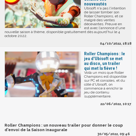
nouveautés
Ubisoft n'a pas l'intention
de laisser tomber son
Roller Champions, et ce
malgré des ventes
décevantes. Preuve en
est avec l'annonce d'une
nouvelle saison à thème, disponible gratuitement dès aujourd'hui le 4
octobre 2022.
04/10/2022, 18:18
Roller Champions : le
jeu d'Ubisoft se met
au disco, un trailer
qui met la fièvre !
Voilà un mois que Roller
Champions est disponible
sur PC et consoles, et du
côté d'Ubisoft, on
commence à enrichir le
jeu de contenu
supplémentaire.
22/06/2022, 10:17
Roller Champions : un nouveau trailer pour donner le coup
d'envoi de la Saison inaugurale
30/05/2022, 09:46