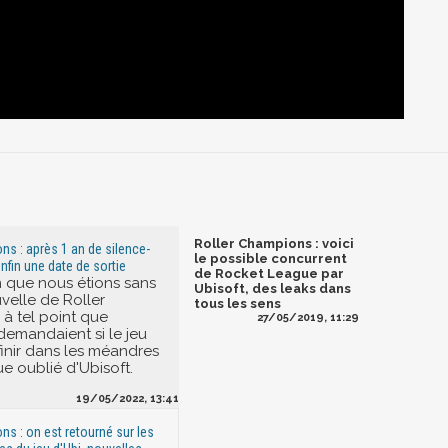
Roller Champions : voici
ns : après 1 an de silence-
le possible concurrent
enfin une date de sortie
de Rocket League par
n que nous étions sans
Ubisoft, des leaks dans
elle de Roller
tous les sens
à tel point que
27/05/2019, 11:29
demandaient si le jeu
 finir dans les méandres
e oublié d'Ubisoft.
19/05/2022, 13:41
ns : on est retourné sur les