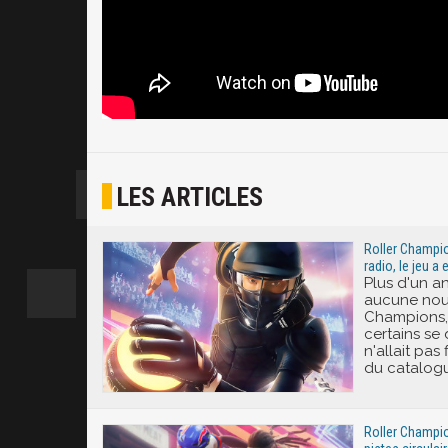
LES ARTICLES
Roller Champio
radio, le jeu a 
Plus d'un a
aucune nouv
Champions, 
certains se 
n'allait pas
du catalogu
Roller Champio