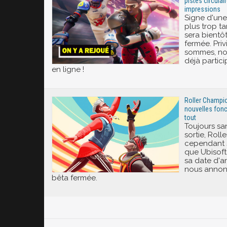
pistes circulai
impressions
Signe d'une 
plus trop t
sera bientô
fermée. Pri
sommes, nou
déjà partic
en ligne !
Roller Champio
nouvelles fonc
tout
Toujours s
sortie, Rol
cependant s
que Ubisoft
sa date d'arr
nous annon
bêta fermée.