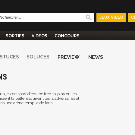
JEUX VIDÉO
C
SORTIES
VIDÉOS
CONCOURS
STUCES
SOLUCES
PREVIEW
NEWS
NS
n jeu de sport d'équipe free-to-play où les
assent la balle, esquivent leurs adversaires et
ns une arène remplie de fans.