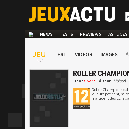
NEWS
TESTS
PREVIEWS
ASTUCES
JEU
A
TEST
VIDÉOS
IMAGES
ROLLER CHAMPIO
Jeu :
Sport
Editeur
:
Ubisoft
Roller Champions est u
joueurs patinent, se p
marquent des buts da