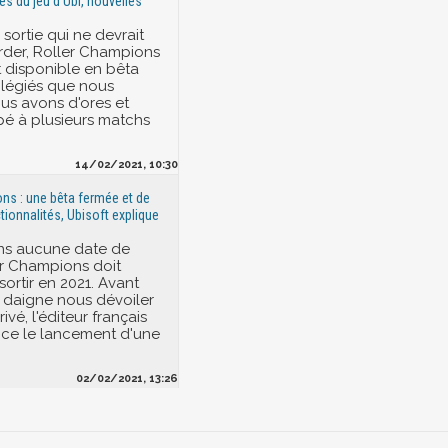
res du jeu d'Ubi, nouvelles
sortie qui ne devrait
arder, Roller Champions
t disponible en bêta
vilégiés que nous
s avons d'ores et
ipé à plusieurs matchs
14/02/2021, 10:30
ns : une bêta fermée et de
tionnalités, Ubisoft explique
ans aucune date de
ler Champions doit
ortir en 2021. Avant
 daigne nous dévoiler
ivé, l'éditeur français
ce le lancement d'une
02/02/2021, 13:26