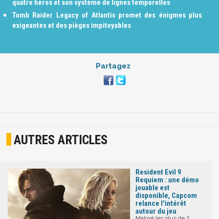
quatre héros et son système de lignes temporelles
Tomb Raider Legacy of Atlantis promet des énigmes plus
exigeantes et des pièges impitoyables
Partagez
AUTRES ARTICLES
Resident Evil 9
Requiem : une démo
jouable est
disponible, Capcom
relance l'intérêt
autour du jeu
Malgré les plus de 7