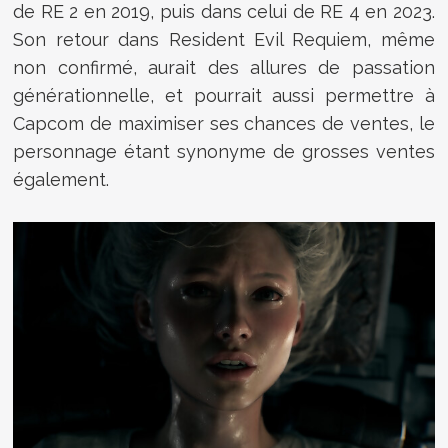
de RE 2 en 2019, puis dans celui de RE 4 en 2023.
Son retour dans Resident Evil Requiem, même
non confirmé, aurait des allures de passation
générationnelle, et pourrait aussi permettre à
Capcom de maximiser ses chances de ventes, le
personnage étant synonyme de grosses ventes
également.