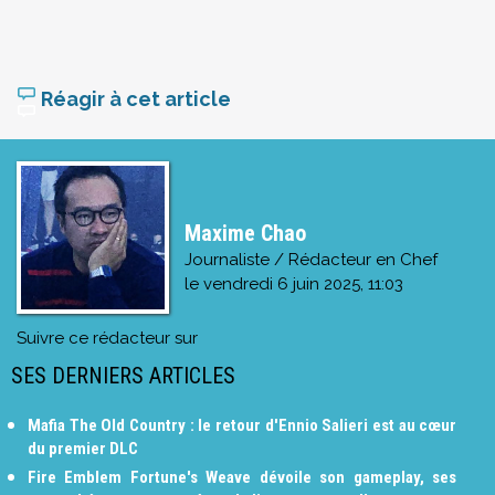
Réagir à cet article
Maxime Chao
Journaliste / Rédacteur en Chef
le
vendredi 6 juin 2025, 11:03
Suivre ce rédacteur sur
SES DERNIERS ARTICLES
Mafia The Old Country : le retour d'Ennio Salieri est au cœur
du premier DLC
Fire Emblem Fortune's Weave dévoile son gameplay, ses