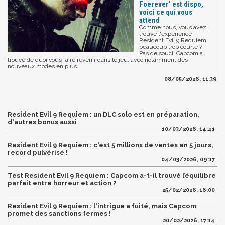
Foerever' est dispo,
voici ce qui vous
attend
Comme nous, vous avez
trouvé l'expérience
Resident Evil 9 Requiem
beaucoup trop courte ?
Pas de souci, Capcom a
trouvé de quoi vous faire revenir dans le jeu, avec notamment des
nouveaux modes en plus.
08/05/2026, 11:39
Resident Evil 9 Requiem : un DLC solo est en préparation,
d'autres bonus aussi
10/03/2026, 14:41
Resident Evil 9 Requiem : c'est 5 millions de ventes en 5 jours,
record pulvérisé !
04/03/2026, 09:17
Test Resident Evil 9 Requiem : Capcom a-t-il trouvé l’équilibre
parfait entre horreur et action ?
25/02/2026, 16:00
Resident Evil 9 Requiem : l'intrigue a fuité, mais Capcom
promet des sanctions fermes !
20/02/2026, 17:14