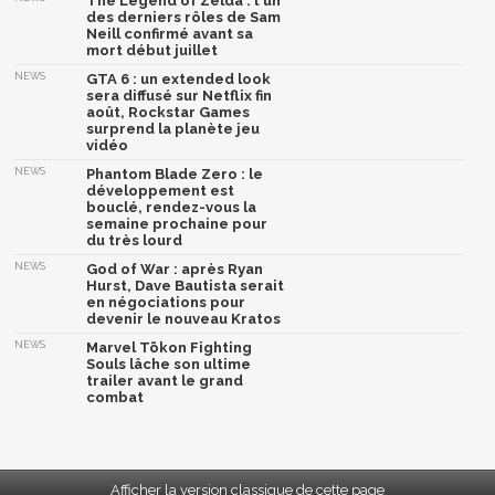
The Legend of Zelda : l'un
des derniers rôles de Sam
Neill confirmé avant sa
mort début juillet
NEWS
GTA 6 : un extended look
sera diffusé sur Netflix fin
août, Rockstar Games
surprend la planète jeu
vidéo
NEWS
Phantom Blade Zero : le
développement est
bouclé, rendez-vous la
semaine prochaine pour
du très lourd
NEWS
God of War : après Ryan
Hurst, Dave Bautista serait
en négociations pour
devenir le nouveau Kratos
NEWS
Marvel Tōkon Fighting
Souls lâche son ultime
trailer avant le grand
combat
Afficher la version classique de cette page