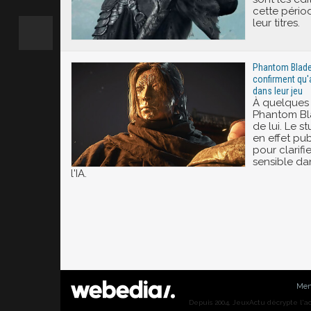
cette pério
leur titres.
Phantom Blade 
confirment qu'a
dans leur jeu
À quelques 
Phantom Bla
de lui. Le 
en effet pu
pour clarif
sensible dan
l'IA.
Men
Depuis 2004, JeuxActu décrypte l'actu