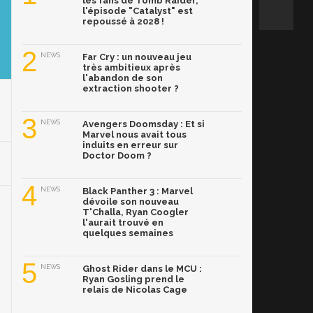
les fans de Tomb Raider,
l'épisode "Catalyst" est
repoussé à 2028 !
2
NEWS
Far Cry : un nouveau jeu
très ambitieux après
l'abandon de son
extraction shooter ?
3
NEWS
Avengers Doomsday : Et si
Marvel nous avait tous
induits en erreur sur
Doctor Doom ?
4
NEWS
Black Panther 3 : Marvel
dévoile son nouveau
T'Challa, Ryan Coogler
l'aurait trouvé en
quelques semaines
5
NEWS
Ghost Rider dans le MCU :
Ryan Gosling prend le
relais de Nicolas Cage