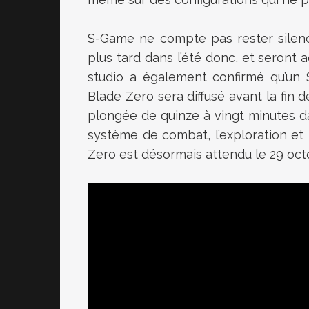
S-Game ne compte pas rester silenci
plus tard dans l’été donc, et seron
studio a également confirmé qu’un
Blade Zero sera diffusé avant la fin
plongée de quinze à vingt minutes da
système de combat, l’exploration e
Zero est désormais attendu le 29 oct