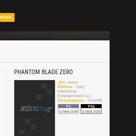
INÉMA
PHANTOM BLADE ZERO
Jeu :
Action
Editeur :
Sony
Interactive
Entertainment LLC
Développeur :
S-GAME
9 Sept 2026
9 Sept 2026