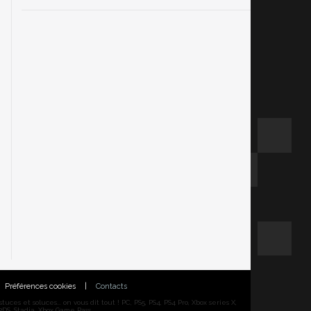
Préférences cookies
|
Contacts
ces et soluces... on vous dit tout ! PC, PS5, PS4, PS4 Pro, Xbox series X,
DS, Stadia, Xbox Game Pass...