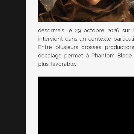
désormais le 29 octobre 2026 sur P
intervient dans un contexte particu
Entre plusieurs grosses producti
décalage permet à Phantom Blade Z
plus favorable.