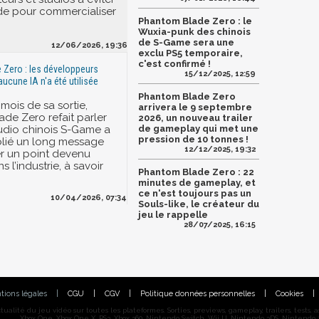
de pour commercialiser
Phantom Blade Zero : le
Wuxia-punk des chinois
de S-Game sera une
12/06/2026, 19:36
exclu PS5 temporaire,
c'est confirmé !
Zero : les développeurs
15/12/2025, 12:59
ucune IA n'a été utilisée
Phantom Blade Zero
mois de sa sortie,
arrivera le 9 septembre
de Zero refait parler
2026, un nouveau trailer
studio chinois S-Game a
de gameplay qui met une
pression de 10 tonnes !
blié un long message
12/12/2025, 19:32
ier un point devenu
s l’industrie, à savoir
Phantom Blade Zero : 22
minutes de gameplay, et
ce n'est toujours pas un
10/04/2026, 07:34
Souls-like, le créateur du
jeu le rappelle
28/07/2025, 16:15
tions légales
|
CGU
|
CGV
|
Politique données personnelles
|
Cookies
|
alité du jeu vidéo sur toutes les plateformes. Sorties, previews, gameplay, trailers, tests, astu
Xbox One, Xbox One X, PS3, Xbox 360, Nintendo Switch, Wii U, Nintendo 3DS, Nintendo 2