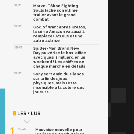
NEWS
Marvel Tōkon Fighting
Souls lâche son ultime
trailer avant le grand
combat
NEWS
God of War : après Kratos,
la série Amazon va aussi à
remplacer Atreus et une
autre actrice
NEWS
Spider-Man Brand New
Day pulvérise le box-office
avec quasi 1 milliard en un
weekend ! Les chiffres de
chaque marché en détails
NEWS
Sony sort enfin du silence
sur la fin des jeux
physiques, mais reste
insensible à la colère des
joueurs...
LES + LUS
1
NEWS
Mauvaise nouvelle pour