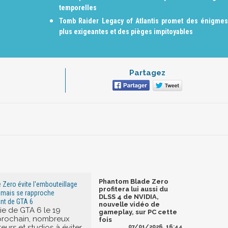
temporelles
Tomb Raider Legacy of Atlantis promet des énigmes
plus exigeantes et des pièges impitoyables
Partagez
Phantom Blade Zero
Zero évite l'embouteillage
profitera lui aussi du
 mais se rapproche
DLSS 4 de NVIDIA,
nt de GTA 6
nouvelle vidéo de
ie de GTA 6 le 19
gameplay, sur PC cette
rochain, nombreux
fois
teurs et studios à éviter
07/01/2026, 16:44