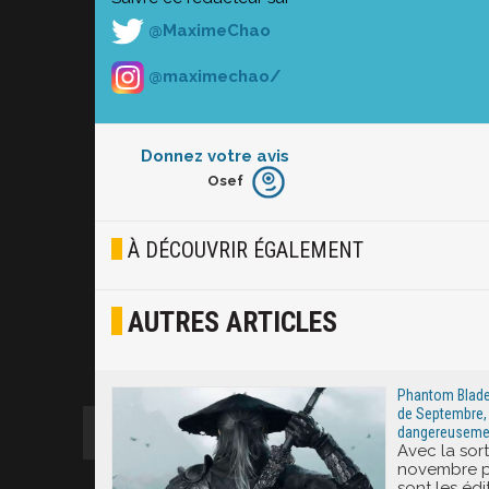
@MaximeChao
@maximechao/
Donnez votre avis
Osef
Furieux
Blasé
À DÉCOUVRIR ÉGALEMENT
Osef
AUTRES ARTICLES
Joyeux
Excité
Phantom Blade 
de Septembre,
dangereuseme
Avec la sort
novembre p
sont les édi