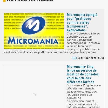
Micromania épinglé
pour "pratiques
commerciales
trompeuses",
explications
C'est visible depuis le 20
décembre 2021, un
panneau jaune fluo
accompagné d'un texte à
la police bien noire
explique que Micromania
a été sanctionné pour des pratiques commerciales jugées trompeuses.
21/12/2021, 11:12
1 |
Micromania-Zing
lance un service de
location de consoles,
voici le prix des
différents forfaits
Micromania Zing se lance
officiellement dans la
location de consoles de
jeu vidéo. Face aux
problèmes
d'approvisionnement,
mais aussi en raison du
coût élevé des machines,