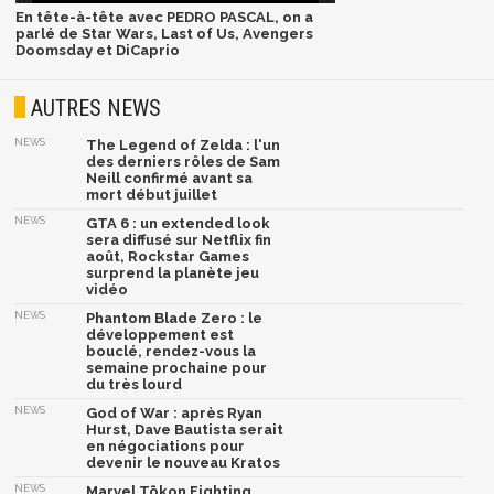
En tête-à-tête avec PEDRO PASCAL, on a
parlé de Star Wars, Last of Us, Avengers
Doomsday et DiCaprio
AUTRES NEWS
NEWS
The Legend of Zelda : l'un
des derniers rôles de Sam
Neill confirmé avant sa
mort début juillet
NEWS
GTA 6 : un extended look
sera diffusé sur Netflix fin
août, Rockstar Games
surprend la planète jeu
vidéo
NEWS
Phantom Blade Zero : le
développement est
bouclé, rendez-vous la
semaine prochaine pour
du très lourd
NEWS
God of War : après Ryan
Hurst, Dave Bautista serait
en négociations pour
devenir le nouveau Kratos
NEWS
Marvel Tōkon Fighting