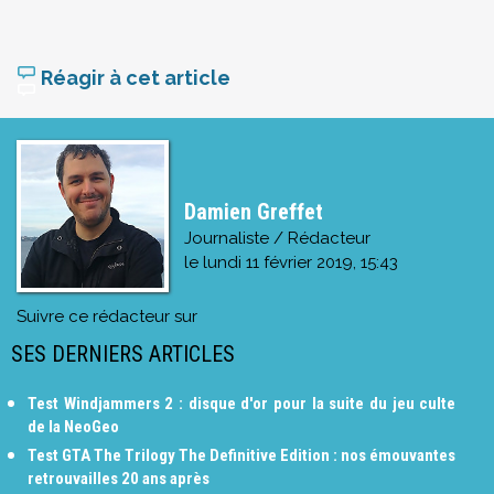
Réagir à cet article
Damien Greffet
Journaliste / Rédacteur
le
lundi 11 février 2019, 15:43
Suivre ce rédacteur sur
SES DERNIERS ARTICLES
Test Windjammers 2 : disque d'or pour la suite du jeu culte
de la NeoGeo
Test GTA The Trilogy The Definitive Edition : nos émouvantes
retrouvailles 20 ans après