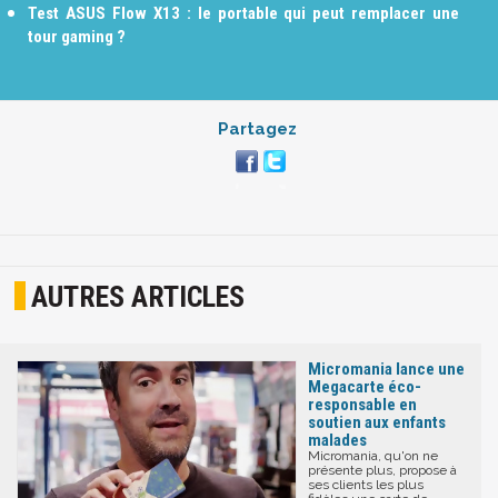
Test ASUS Flow X13 : le portable qui peut remplacer une
tour gaming ?
Partagez
AUTRES ARTICLES
Micromania lance une
Megacarte éco-
responsable en
soutien aux enfants
malades
Micromania, qu'on ne
présente plus, propose à
ses clients les plus