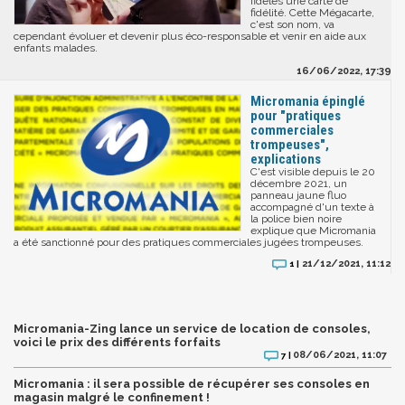
fidèles une carte de
fidélité. Cette Mégacarte,
c'est son nom, va
cependant évoluer et devenir plus éco-responsable et venir en aide aux
enfants malades.
16/06/2022, 17:39
Micromania épinglé
pour "pratiques
commerciales
trompeuses",
explications
C'est visible depuis le 20
décembre 2021, un
panneau jaune fluo
accompagné d'un texte à
la police bien noire
explique que Micromania
a été sanctionné pour des pratiques commerciales jugées trompeuses.
21/12/2021, 11:12
1 |
Micromania-Zing lance un service de location de consoles,
voici le prix des différents forfaits
08/06/2021, 11:07
7 |
Micromania : il sera possible de récupérer ses consoles en
magasin malgré le confinement !