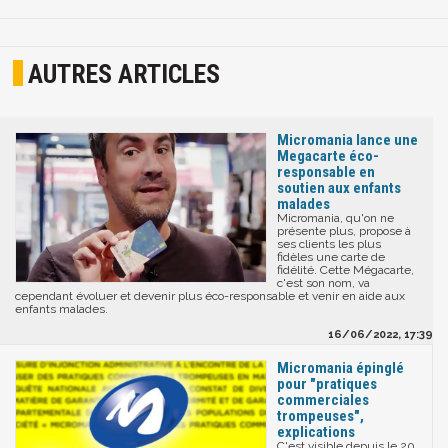
AUTRES ARTICLES
Micromania lance une
Megacarte éco-
responsable en
soutien aux enfants
malades
Micromania, qu'on ne
présente plus, propose à
ses clients les plus
fidèles une carte de
fidélité. Cette Mégacarte,
c'est son nom, va
cependant évoluer et devenir plus éco-responsable et venir en aide aux
enfants malades.
16/06/2022, 17:39
Micromania épinglé
pour "pratiques
commerciales
trompeuses",
explications
C'est visible depuis le 20