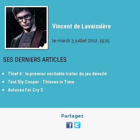
Vincent de Lavaissière
le
mardi 3 juillet 2012, 15:15
SES DERNIERS ARTICLES
Thief 4 : le premier véritable trailer du jeu dévoilé
Test Sly Cooper : Thieves in Time
Astuces Far Cry 3
Partagez