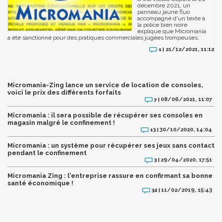
décembre 2021, un
panneau jaune fluo
accompagné d'un texte à
la police bien noire
explique que Micromania
a été sanctionné pour des pratiques commerciales jugées trompeuses.
21/12/2021, 11:12
1 |
Micromania-Zing lance un service de location de consoles,
voici le prix des différents forfaits
08/06/2021, 11:07
7 |
Micromania : il sera possible de récupérer ses consoles en
magasin malgré le confinement !
30/10/2020, 14:04
13 |
Micromania : un système pour récupérer ses jeux sans contact
pendant le confinement
29/04/2020, 17:51
3 |
Micromania Zing : l'entreprise rassure en confirmant sa bonne
santé économique !
11/02/2019, 15:43
32 |