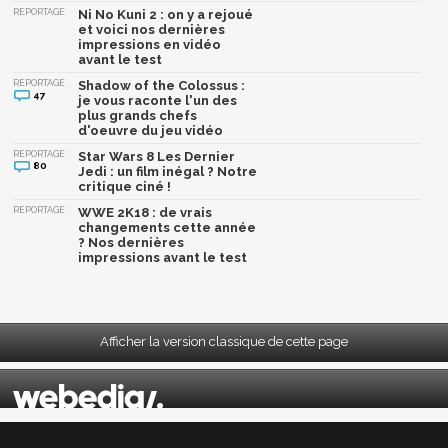
REPORTAGE
Ni No Kuni 2 : on y a rejoué
et voici nos dernières
impressions en vidéo
avant le test
REPORTAGE
Shadow of the Colossus :
47
je vous raconte l'un des
plus grands chefs
d'oeuvre du jeu vidéo
REPORTAGE
Star Wars 8 Les Dernier
80
Jedi : un film inégal ? Notre
critique ciné !
REPORTAGE
WWE 2K18 : de vrais
changements cette année
? Nos dernières
impressions avant le test
Afficher la version classique de cette page
Mentions légales
|
CGU
|
CGV
|
Politique données personnelles
|