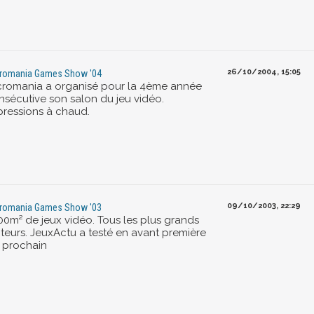
26/10/2004, 15:05
romania Games Show '04
cromania a organisé pour la 4ème année
nsécutive son salon du jeu vidéo.
pressions à chaud.
09/10/2003, 22:29
romania Games Show '03
00m² de jeux vidéo. Tous les plus grands
iteurs. JeuxActu a testé en avant première
s prochain