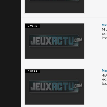
Mic
Mi
co
Im
Mic
45
éd
le