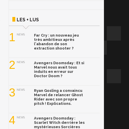
LES + LUS
1
NEWS
Far Cry : un nouveau jeu
très ambitieux après
l'abandon de son
extraction shooter ?
2
NEWS
Avengers Doomsday : Et si
Marvel nous avait tous
induits en erreur sur
Doctor Doom ?
3
NEWS
Ryan Gosling a convaincu
Marvel de relancer Ghost
Rider avec son propre
pitch ! Explications.
4
NEWS
Avengers Doomsday :
Scarlet Witch derrière les
mystérieuses Sorcières