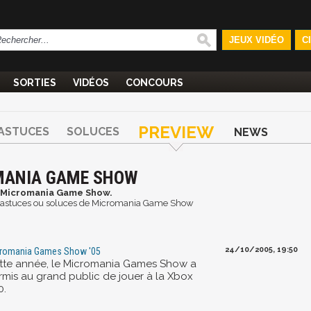
JEUX VIDÉO
C
SORTIES
VIDÉOS
CONCOURS
PREVIEW
ASTUCES
SOLUCES
NEWS
MANIA GAME SHOW
 Micromania Game Show.
s et astuces ou soluces de Micromania Game Show
24/10/2005, 19:50
romania Games Show '05
tte année, le Micromania Games Show a
rmis au grand public de jouer à la Xbox
0.