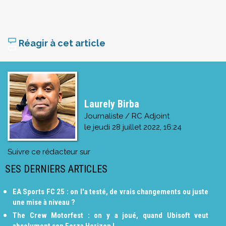
Réagir à cet article
Laurely Birba
Journaliste / RC Adjoint
le
jeudi 28 juillet 2022, 16:24
Suivre ce rédacteur sur
SES DERNIERS ARTICLES
EA Sports FC 25 : on l'a testé, de vrais changements ou juste
une mise à niveau ?
The Crew Motorfest : on y a joué, quand Ubisoft veut