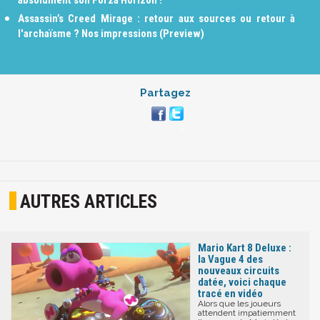
absolument son Forza Horizon !
Assassin’s Creed Mirage : retour aux sources ou retour à
l'archaïsme ? Nos impressions (Preview)
Partagez
AUTRES ARTICLES
Mario Kart 8 Deluxe :
la Vague 4 des
nouveaux circuits
datée, voici chaque
tracé en vidéo
Alors que les joueurs
attendent impatiemment