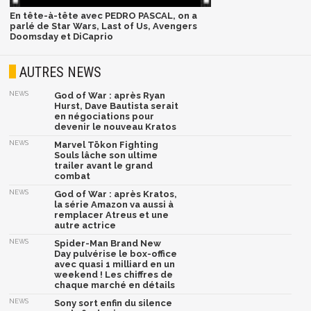
En tête-à-tête avec PEDRO PASCAL, on a
parlé de Star Wars, Last of Us, Avengers
Doomsday et DiCaprio
AUTRES NEWS
NEWS
God of War : après Ryan
Hurst, Dave Bautista serait
en négociations pour
devenir le nouveau Kratos
NEWS
Marvel Tōkon Fighting
Souls lâche son ultime
trailer avant le grand
combat
NEWS
God of War : après Kratos,
la série Amazon va aussi à
remplacer Atreus et une
autre actrice
NEWS
Spider-Man Brand New
Day pulvérise le box-office
avec quasi 1 milliard en un
weekend ! Les chiffres de
chaque marché en détails
NEWS
Sony sort enfin du silence