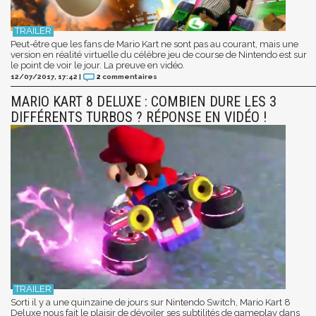
Peut-être que les fans de Mario Kart ne sont pas au courant, mais une
version en réalité virtuelle du célèbre jeu de course de Nintendo est sur
le point de voir le jour. La preuve en vidéo.
12/07/2017, 17:42
|
2
commentaires
MARIO KART 8 DELUXE : COMBIEN DURE LES 3
DIFFÉRENTS TURBOS ? RÉPONSE EN VIDÉO !
Sorti il y a une quinzaine de jours sur Nintendo Switch, Mario Kart 8
Deluxe nous fait le plaisir de dévoiler ses subtilités de gameplay dans